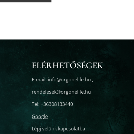
ELÉRHETŐSÉGEK
E-mail:
info@orgonelife.hu
;
rendelesek@orgonelife.hu
Tel: +36308133440
Google
Lépj velünk kapcsolatba