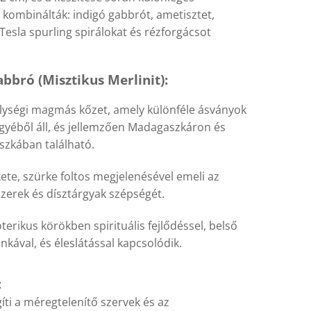
 kombinálták: indigó gabbrót, ametisztet,
 Tesla spurling spirálokat és rézforgácsot
bbró (Misztikus Merlinit):
lységi magmás kőzet, amely különféle ásványok
gyéből áll, és jellemzően Madagaszkáron és
szkában található.
ete, szürke foltos megjelenésével emeli az
zerek és dísztárgyak szépségét.
terikus körökben spirituális fejlődéssel, belső
kával, és éleslátással kapcsolódik.
:
íti a méregtelenítő szervek és az