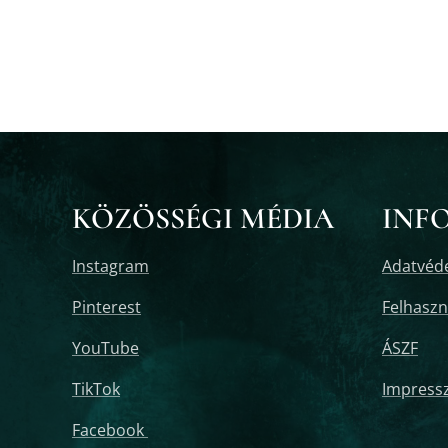
KÖZÖSSÉGI MÉDIA
INF
Instagram
Adatvéde
Pinterest
Felhaszná
YouTube
ÁSZF
TikTok
Impress
Facebook