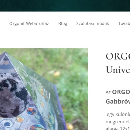
p
Orgonit Webáruház
Blog
Szállítási módok
Továb
ORGO
Unive
ORGON
Az
Gabbróv
egy különle
megrendelés
alapja 12x1