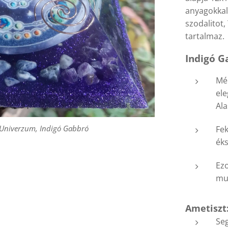
anyagokkal
szodalitot,
tartalmaz.
Indigó Ga
Mé
ele
Ala
Univerzum, Indigó Gabbró
Univerzum, Indigó Gabbró
Fek
éks
Univerzum, Indigó Gabbró
Univerzum, Indigó Gabbró
Ezo
mun
Ametiszt
Seg