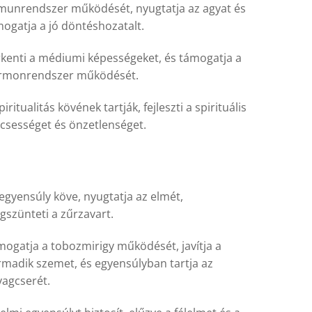
munrendszer működését, nyugtatja az agyat és
ogatja a jó döntéshozatalt.
kenti a médiumi képességeket, és támogatja a
rmonrendszer működését.
piritualitás kövének tartják, fejleszti a spirituális
csességet és önzetlenséget.
egyensúly köve, nyugtatja az elmét,
szünteti a zűrzavart.
ogatja a tobozmirigy működését, javítja a
madik szemet, és egyensúlyban tartja az
agcserét.