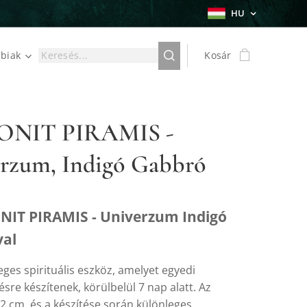
HU
biak
Kosár
NIT PIRAMIS -
rzum, Indigó Gabbró
IT PIRAMIS - Univerzum Indigó
al
ges spirituális eszköz, amelyet egyedi
re készítenek, körülbelül 7 nap alatt. Az
2 cm, és a készítése során különleges