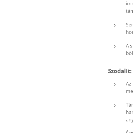
im
tám
Univerzum, Indigó Gabbró
Ser
ho
A s
böl
Szodalit:
Az 
meg
Tám
har
any