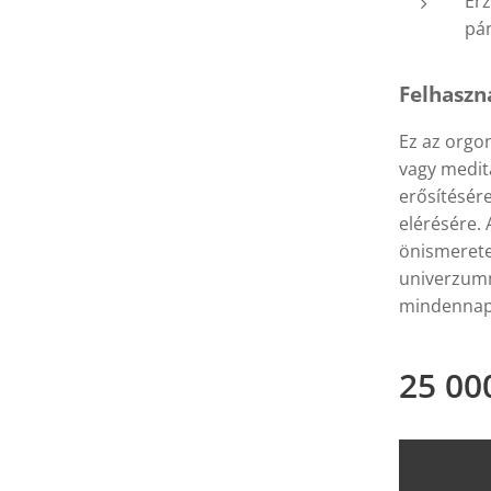
Érz
pá
Felhaszn
Ez az orgo
vagy meditá
erősítésére
elérésére. 
önismeretei
univerzumma
mindennapi
25 00