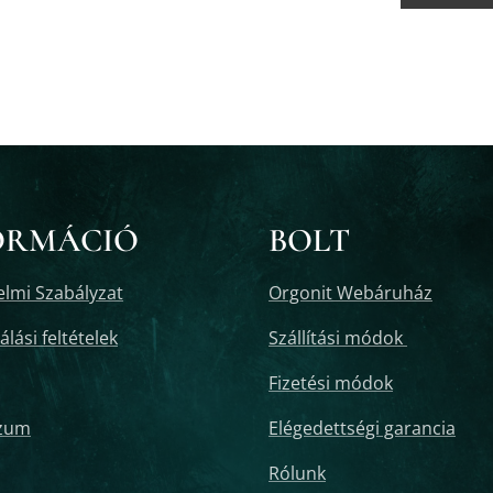
ORMÁCIÓ
BOLT
lmi Szabályzat
Orgonit Webáruház
lási feltételek
Szállítási módok
Fizetési módok
zum
Elégedettségi garancia
Rólunk