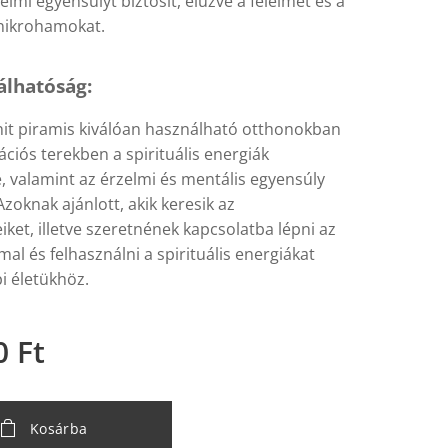
elmi egyensúlyt biztosít, elűzve a félelmet és a
nikrohamokat.
álhatóság:
nit piramis kiválóan használható otthonokban
ciós terekben a spirituális energiák
, valamint az érzelmi és mentális egyensúly
Azoknak ajánlott, akik keresik az
ket, illetve szeretnének kapcsolatba lépni az
l és felhasználni a spirituális energiákat
 életükhöz.
0
Ft
Kosárba