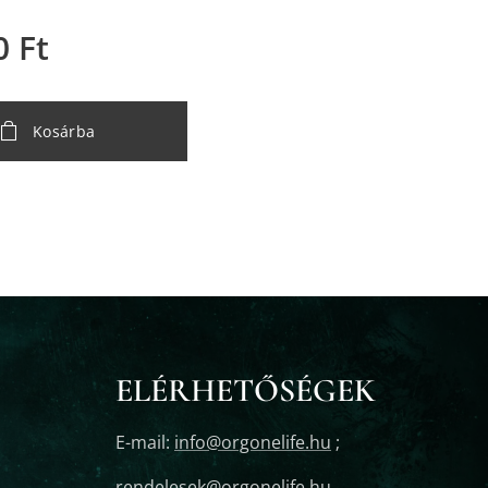
0
Ft
Kosárba
ELÉRHETŐSÉGEK
E-mail:
info@orgonelife.hu
;
rendelesek@orgonelife.hu