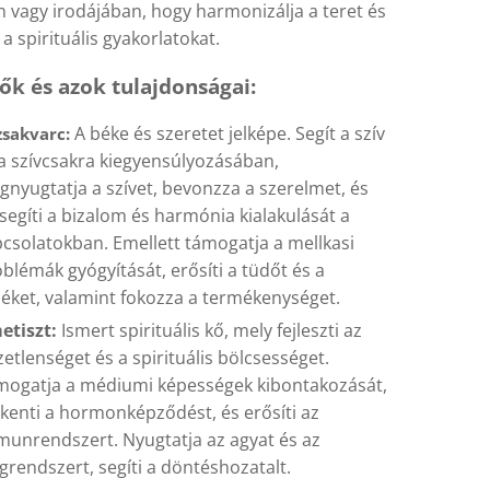
 vagy irodájában, hogy harmonizálja a teret és
 spirituális gyakorlatokat.
ők és azok tulajdonságai:
A béke és szeretet jelképe. Segít a szív
zsakvarc:
a szívcsakra kiegyensúlyozásában,
nyugtatja a szívet, bevonzza a szerelmet, és
segíti a bizalom és harmónia kialakulását a
csolatokban. Emellett támogatja a mellkasi
blémák gyógyítását, erősíti a tüdőt és a
éket, valamint fokozza a termékenységet.
etiszt:
Ismert spirituális kő, mely fejleszti az
etlenséget és a spirituális bölcsességet.
mogatja a médiumi képességek kibontakozását,
kenti a hormonképződést, és erősíti az
unrendszert. Nyugtatja az agyat és az
grendszert, segíti a döntéshozatalt.