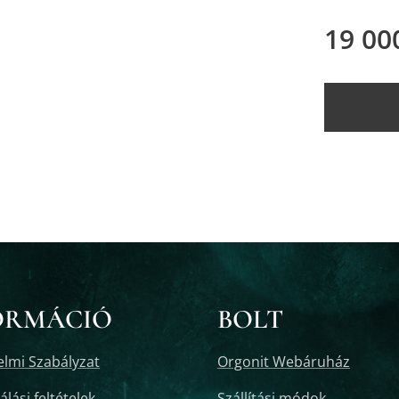
19 00
ORMÁCIÓ
BOLT
lmi Szabályzat
Orgonit Webáruház
lási feltételek
Szállítási módok