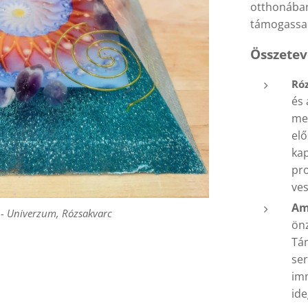
otthonában
támogassa a
Összetev
Ró
és 
- Univerzum, Rózsakvarc
meg
elő
kap
pro
ves
Am
- Univerzum, Rózsakvarc
önz
Tá
ser
imm
ide