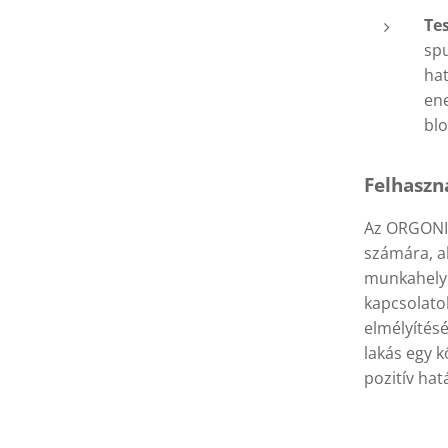
Tes
spu
- Univerzum, Rózsakvarc
- Univerzum, Rózsakvarc
- Univerzum, Rózsakvarc
hat
ene
blo
Felhaszn
Az ORGONIT
számára, a
munkahelyük
kapcsolatok
elmélyítésé
lakás egy 
pozitív hatá