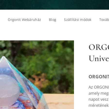
p
Orgonit Webáruház
Blog
Szállítási módok
Továb
ORGO
Unive
ORGONIT
Az ORGONIT
amely megr
napot vesz 
méretének