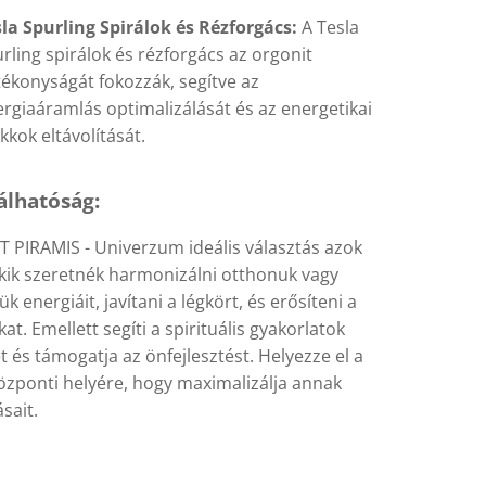
la Spurling Spirálok és Rézforgács:
A Tesla
rling spirálok és rézforgács az orgonit
ékonyságát fokozzák, segítve az
rgiaáramlás optimalizálását és az energetikai
kkok eltávolítását.
álhatóság:
 PIRAMIS - Univerzum ideális választás azok
kik szeretnék harmonizálni otthonuk vagy
 energiáit, javítani a légkört, és erősíteni a
at. Emellett segíti a spirituális gyakorlatok
t és támogatja az önfejlesztést. Helyezze el a
központi helyére, hogy maximalizálja annak
sait.