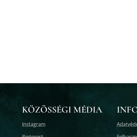
KÖZÖSSÉGI MÉDIA
INF
Instagram
Adatvéde
Pinterest
Felhaszná