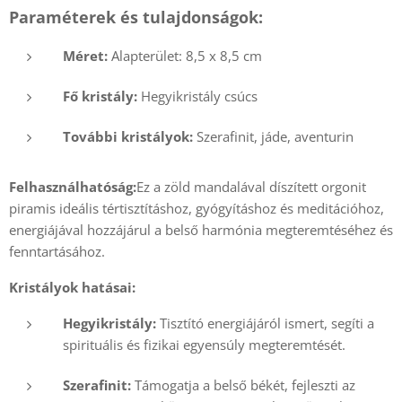
Paraméterek és tulajdonságok:
Méret:
Alapterület: 8,5 x 8,5 cm
Fő kristály:
Hegyikristály csúcs
További kristályok:
Szerafinit, jáde, aventurin
Felhasználhatóság:
Ez a zöld mandalával díszített orgonit
piramis ideális tértisztításhoz, gyógyításhoz és meditációhoz,
energiájával hozzájárul a belső harmónia megteremtéséhez és
fenntartásához.
Kristályok hatásai:
Hegyikristály:
Tisztító energiájáról ismert, segíti a
spirituális és fizikai egyensúly megteremtését.
Szerafinit:
Támogatja a belső békét, fejleszti az