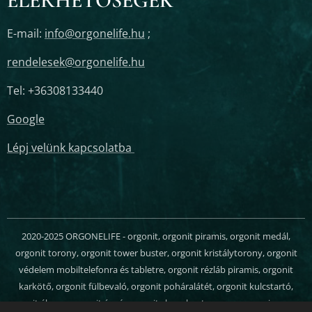
ELÉRHETŐSÉGEK
E-mail:
info@orgonelife.hu
;
rendelesek@orgonelife.hu
Tel: +36308133440
Google
Lépj velünk kapcsolatba
2020-2025 ORGONELIFE - orgonit, orgonit piramis, orgonit medál,
orgonit torony, orgonit tower buster, orgonit kristálytorony, orgonit
védelem mobiltelefonra és tabletre, orgonit rézláb piramis, orgonit
karkötő, orgonit fülbevaló, orgonit poháralátét, orgonit kulcstartó,
orgonit ékszer, orgonit ágyú, orgonit chem buster, orgon energia, orgon