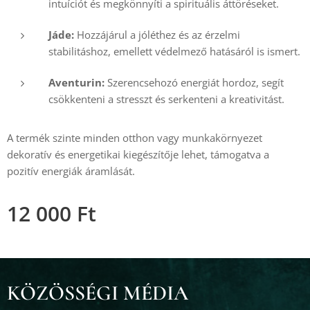
intuíciót és megkönnyíti a spirituális áttöréseket.
Jáde:
Hozzájárul a jóléthez és az érzelmi
stabilitáshoz, emellett védelmező hatásáról is ismert.
Aventurin:
Szerencsehozó energiát hordoz, segít
csökkenteni a stresszt és serkenteni a kreativitást.
A termék szinte minden otthon vagy munkakörnyezet
dekoratív és energetikai kiegészítője lehet, támogatva a
pozitív energiák áramlását.
12 000
Ft
KÖZÖSSÉGI MÉDIA