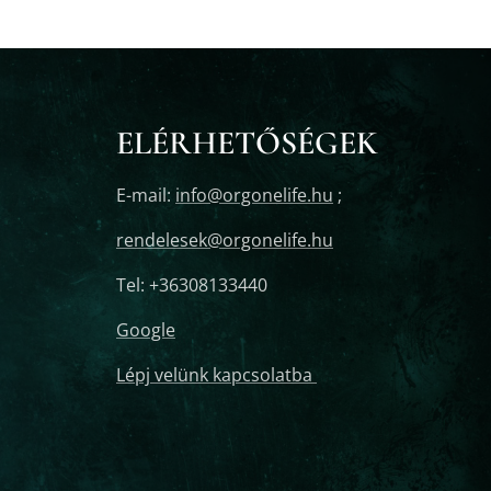
ELÉRHETŐSÉGEK
E-mail:
info@orgonelife.hu
;
rendelesek@orgonelife.hu
Tel: +36308133440
Google
Lépj velünk kapcsolatba