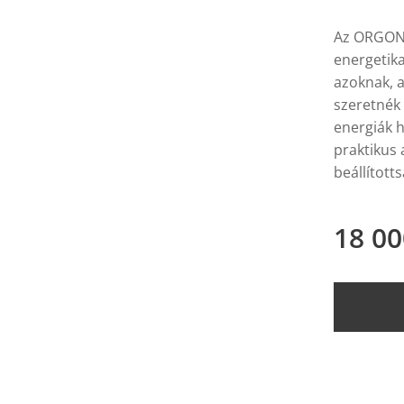
Az ORGONIT
energetik
azoknak, a
szeretnék
energiák h
praktikus 
beállítot
18 00