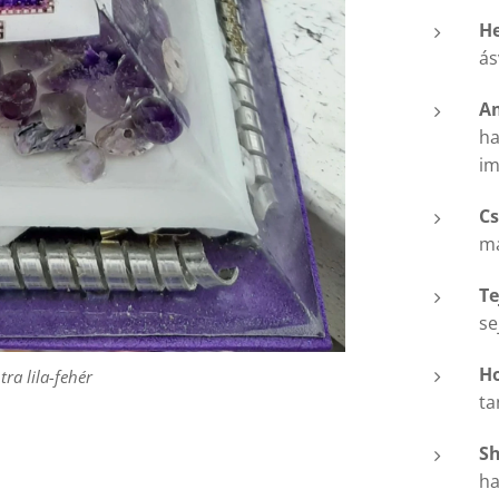
He
ás
A
ha
im
Cs
má
Te
se
H
ra lila-fehér
ta
S
ha