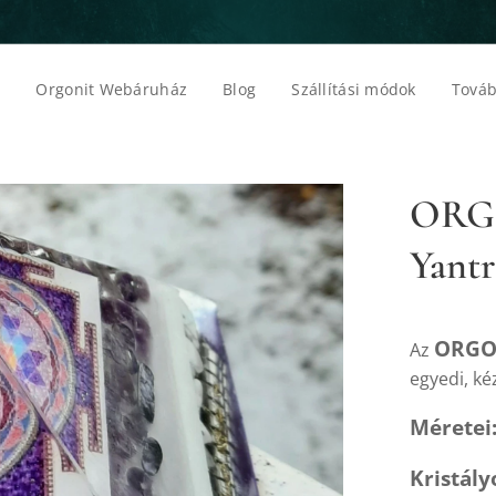
p
Orgonit Webáruház
Blog
Szállítási módok
Továb
ORGO
Yantr
ORGON
Az
egyedi, ké
Méretei
Kristály