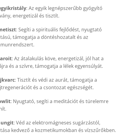
gyikristály
: Az egyik legnépszerűbb gyógyító
vány, energetizál és tisztít.
metiszt
: Segíti a spirituális fejlődést, nyugtató
tású, támogatja a döntéshozatalt és az
munrendszert.
aroit
: Az átalakulás köve, energetizál, jól hat a
jra és a szívre, támogatja a lélek egyensúlyát.
jkvarc
: Tisztít és védi az aurát, támogatja a
jtregenerációt és a csontozat egészségét.
owlit
: Nyugtató, segíti a meditációt és türelemre
nít.
hungit
: Véd az elektromágneses sugárzástól,
tása kedvező a kozmetikumokban és vízszűrőkben.