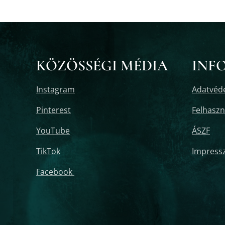
KÖZÖSSÉGI MÉDIA
INF
Instagram
Adatvéde
Pinterest
Felhaszná
YouTube
ÁSZF
TikTok
Impress
Facebook