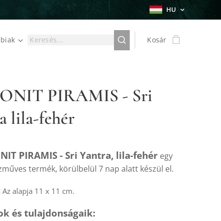
HU
biak
Kosár
NIT PIRAMIS - Sri
a lila-fehér
IT PIRAMIS - Sri Yantra, lila-fehér
egy
zműves termék, körülbelül 7 nap alatt készül el.
:
Az alapja 11 x 11 cm.
ok és tulajdonságaik: