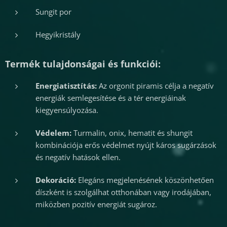
Sungit por
Hegyikristály
Termék tulajdonságai és funkciói:
Energiatisztítás:
Az orgonit piramis célja a negatív
energiák semlegesítése és a tér energiáinak
kiegyensúlyozása.
Védelem:
Turmalin, onix, hematit és shungit
kombinációja erős védelmet nyújt káros sugárzások
és negatív hatások ellen.
Dekoráció:
Elegáns megjelenésének köszönhetően
díszként is szolgálhat otthonában vagy irodájában,
miközben pozitív energiát sugároz.