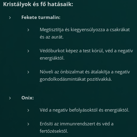
Kristályok és fő hatásaik:
Fekete turmalin:
Megtisztítja és kiegyensúlyozza a csakrákat
és az aurát.
Védőburkot képez a test körül, véd a negatív
energiáktól.
Növeli az önbizalmat és átalakítja a negatív
gondolkodásmintákat pozitívakká.
Onix:
Véd a negatív befolyásoktól és energiáktól.
Erősíti az immunrendszert és véd a
fertőzésektől.