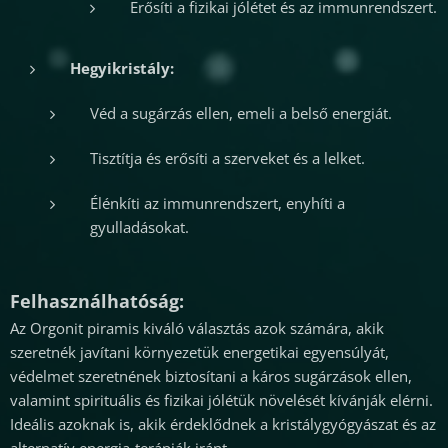
Erősíti a fizikai jólétet és az immunrendszert.
Hegyikristály:
Véd a sugárzás ellen, emeli a belső energiát.
Tisztítja és erősíti a szerveket és a lelket.
Élénkíti az immunrendszert, enyhíti a
gyulladásokat.
Felhasználhatóság:
Az Orgonit piramis kiváló választás azok számára, akik
szeretnék javítani környezetük energetikai egyensúlyát,
védelmet szeretnének biztosítani a káros sugárzások ellen,
valamint spirituális és fizikai jólétük növelését kívánják elérni.
Ideális azoknak is, akik érdeklődnek a kristálygyógyászat és az
alternatív energia-terápiák iránt.