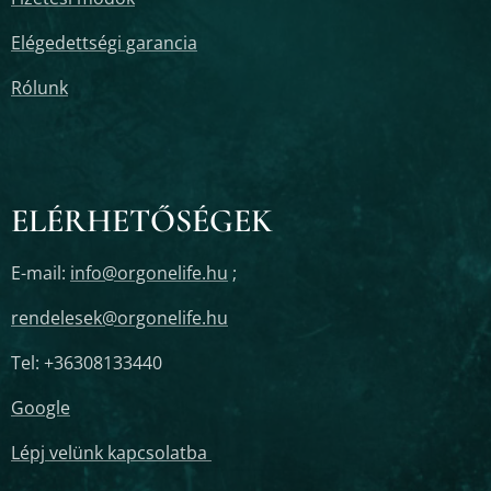
Elégedettségi garancia
Rólunk
ELÉRHETŐSÉGEK
E-mail:
info@orgonelife.hu
;
rendelesek@orgonelife.hu
Tel: +36308133440
Google
Lépj velünk kapcsolatba