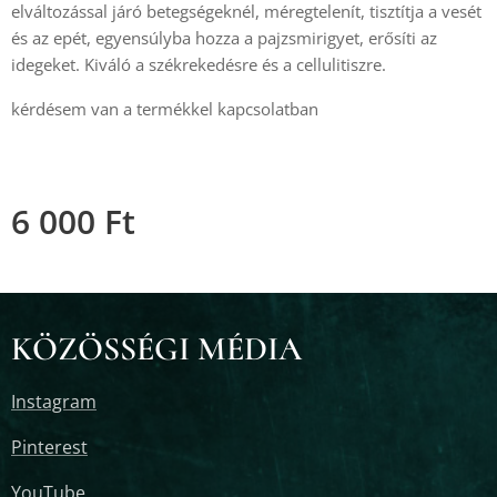
elváltozással járó betegségeknél, méregtelenít, tisztítja a vesét
és az epét, egyensúlyba hozza a pajzsmirigyet, erősíti az
idegeket. Kiváló a székrekedésre és a cellulitiszre.
kérdésem van a termékkel kapcsolatban
6 000
Ft
KÖZÖSSÉGI MÉDIA
Instagram
Pinterest
YouTube