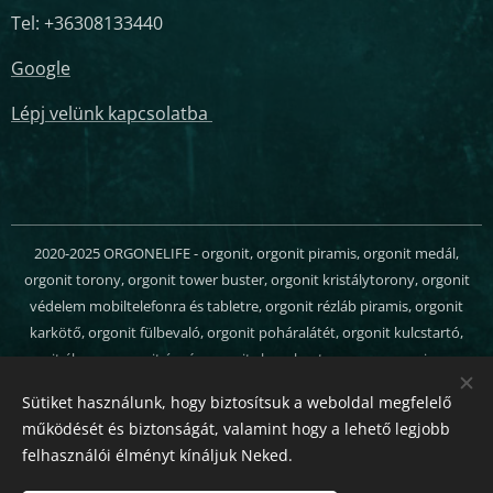
Tel: +36308133440
Google
Lépj velünk kapcsolatba
2020-2025 ORGONELIFE - orgonit, orgonit piramis, orgonit medál,
orgonit torony, orgonit tower buster, orgonit kristálytorony, orgonit
védelem mobiltelefonra és tabletre, orgonit rézláb piramis, orgonit
karkötő, orgonit fülbevaló, orgonit poháralátét, orgonit kulcstartó,
orgonit ékszer, orgonit ágyú, orgonit chem buster, orgon energia, orgon
generátor, orgonit webáruház - Minden jog fenntartva
Sütiket használunk, hogy biztosítsuk a weboldal megfelelő
Sütik
működését és biztonságát, valamint hogy a lehető legjobb
felhasználói élményt kínáljuk Neked.
Nyelvek