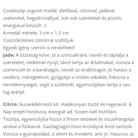
Csodaszép orgonit medál, életfával, citrinnel, jádéval,
szelenittel, hegyikristállyal, sok-sok szeretettel és pozitív
energiával készült :-)
A medál mérete: 3 cm x 1,5 cm
Csúszókötéses zsinórral szállítjuk.
Egyedi igény szerint is rendelhető!
Jade:
A tisztaság köve. Jó a szívcsakrára, növeli és táplálja a
szeretetet, védelmet nyújt, távol tartja az ártalmakat, vonzza a
szerencsét és a barátságot, növeli az önállóságot. Jó hatású a
vesékre, méregtelenít, gyógyítja a műtéti sebeket, fokozza a
termékenységet, segít a szülésnél, egyensúlyban tartja a sav-
lúg arányt.
Citrin:
Auravédelmező kő. Hatékonyan tisztít és regenerál. A
Nap erejét hordozza, energiát ad. Sosem kell tisztítani.
Tisztítja, egyensúlyba hozza a finom testeket és összehangolja
azokat a fizikaival. Gazdagságot hozó kristályok közé tartozik.
Vonzza a gyarapodást, a sikert és mindent, ami jó. Hasznos az