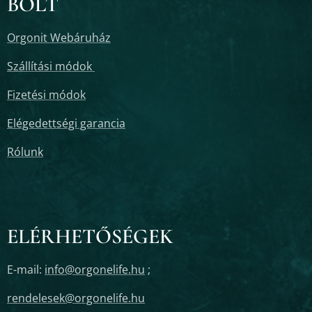
BOLT
Orgonit Webáruház
Szállítási módok
Fizetési módok
Elégedettségi garancia
Rólunk
ELÉRHETŐSÉGEK
E-mail:
info@orgonelife.hu
;
rendelesek@orgonelife.hu