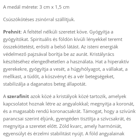
A medál mérete: 3 cm x 1,5 cm
Csúszókötéses zsinórral szállítjuk.
Prehnit
: A feltétel nélküli szeretet köve. Gyógyítja a
gyógyítókat. Spirituális és földön kívüli lényekkel teremt
összeköttetést, erősíti a belső látást. Az isteni energiák
védelmező pajzsával borítja be az aurát. Kristályrács
készítéséhez elengedhetetlen a használata. Hat a hiperaktív
gyerekekre, gyógyítja a vesét, a húgyhólyagot, a vállakat, a
mellkast, a tüdőt, a köszvényt és a vér betegségeket,
stabilizálja a daganatos beteg állapotát.
A
szerafinit
azok közé a kristályok közé tartozik, amelyek
kapcsolatot hoznak létre az angyalokkal; megnyitja a koronát,
és a magasabb rendű koronacsakrát. Támogat, hogy a szívünk
parancsai szerint éljünk, gyengéden tisztítja a szívcsakrát, és
megnyitja a szeretet előtt. Zöld kvarc, amely harmóniát,
egyensúlyt és érzelmi stabilitást nyújt. A föld angyalainak