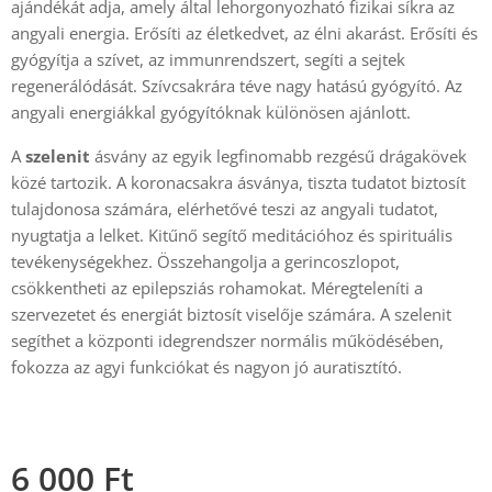
ajándékát adja, amely által lehorgonyozható fizikai síkra az
angyali energia. Erősíti az életkedvet, az élni akarást. Erősíti és
gyógyítja a szívet, az immunrendszert, segíti a sejtek
regenerálódását. Szívcsakrára téve nagy hatású gyógyító. Az
angyali energiákkal gyógyítóknak különösen ajánlott.
A
szelenit
ásvány az egyik legfinomabb rezgésű drágakövek
közé tartozik. A koronacsakra ásványa, tiszta tudatot biztosít
tulajdonosa számára, elérhetővé teszi az angyali tudatot,
nyugtatja a lelket. Kitűnő segítő meditációhoz és spirituális
tevékenységekhez. Összehangolja a gerincoszlopot,
csökkentheti az epilepsziás rohamokat. Méregteleníti a
szervezetet és energiát biztosít viselője számára. A szelenit
segíthet a központi idegrendszer normális működésében,
fokozza az agyi funkciókat és nagyon jó auratisztító.
6 000
Ft