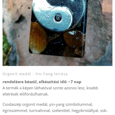
Orgonit medál - Yin-Yang leírása
rendelésre készül, elkészítési idő: ~7 nap
A termék a képen láthatóval szinte azonos lesz, kisebb
eltérések előfordulhatnak.
Csodaszép orgonit medál, yin-yang szimbólummal,
tigrisszemmel, turmalinnal, szelenittel, hegyikristállyal, sok-