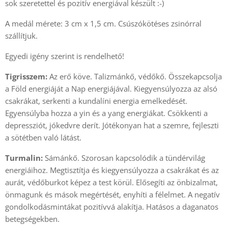
sok szeretettel és pozitív energiával készült :-)
A medál mérete: 3 cm x 1,5 cm. Csúszókötéses zsinórral
szállítjuk.
Egyedi igény szerint is rendelhető!
Tigrisszem:
Az erő köve. Talizmánkő, védőkő. Összekapcsolja
a Föld energiáját a Nap energiájával. Kiegyensúlyozza az alsó
csakrákat, serkenti a kundalíni energia emelkedését.
Egyensúlyba hozza a yin és a yang energiákat. Csökkenti a
depressziót, jókedvre derít. Jótékonyan hat a szemre, fejleszti
a sötétben való látást.
Turmalin:
Sámánkő. Szorosan kapcsolódik a tündérvilág
energiáihoz. Megtisztítja és kiegyensúlyozza a csakrákat és az
aurát, védőburkot képez a test körül. Elősegíti az önbizalmat,
önmagunk és mások megértését, enyhíti a félelmet. A negatív
gondolkodásmintákat pozitívvá alakítja. Hatásos a daganatos
betegségekben.