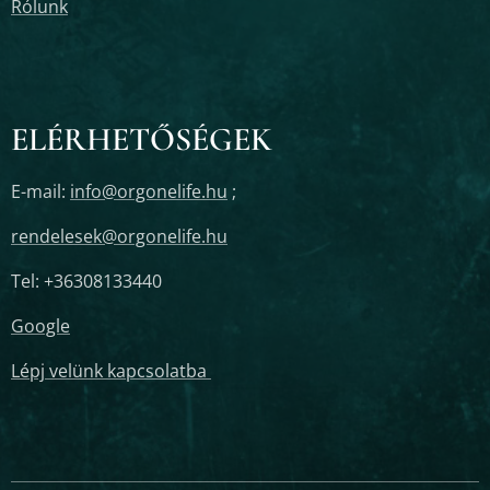
Rólunk
ELÉRHETŐSÉGEK
E-mail:
info@orgonelife.hu
;
rendelesek@orgonelife.hu
Tel: +36308133440
Google
Lépj velünk kapcsolatba