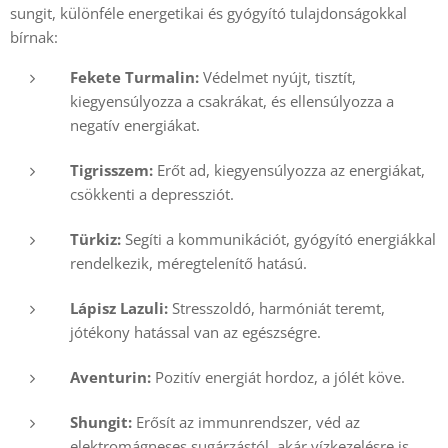
sungit, különféle energetikai és gyógyító tulajdonságokkal
bírnak:
Fekete Turmalin:
Védelmet nyújt, tisztít,
kiegyensúlyozza a csakrákat, és ellensúlyozza a
negatív energiákat.
Tigrisszem:
Erőt ad, kiegyensúlyozza az energiákat,
csökkenti a depressziót.
Türkiz:
Segíti a kommunikációt, gyógyító energiákkal
rendelkezik, méregtelenítő hatású.
Lápisz Lazuli:
Stresszoldó, harmóniát teremt,
jótékony hatással van az egészségre.
Aventurin:
Pozitív energiát hordoz, a jólét köve.
Shungit:
Erősít az immunrendszer, véd az
elektromágneses sugárzástól, akár vízkezelésre is