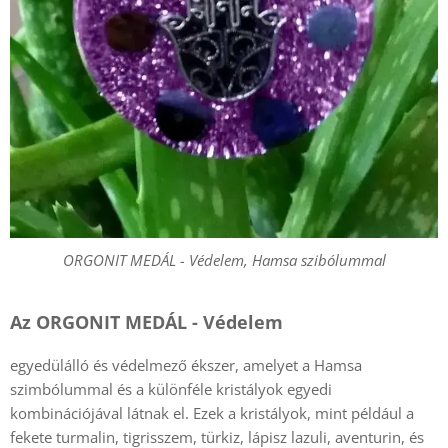
ORGONIT MEDÁL - Védelem, Hamsa szibólummal
Az ORGONIT MEDÁL - Védelem
egyedülálló és védelmező ékszer, amelyet a Hamsa
szimbólummal és a különféle kristályok egyedi
kombinációjával látnak el. Ezek a kristályok, mint például a
fekete turmalin, tigrisszem, türkiz, lápisz lazuli, aventurin, és