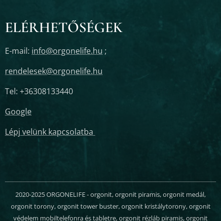
ELÉRHETŐSÉGEK
E-mail:
info@orgonelife.hu
;
rendelesek@orgonelife.hu
Tel: +36308133440
Google
Lépj velünk kapcsolatba
2020-2025 ORGONELIFE - orgonit, orgonit piramis, orgonit medál,
orgonit torony, orgonit tower buster, orgonit kristálytorony, orgonit
védelem mobiltelefonra és tabletre, orgonit rézláb piramis, orgonit