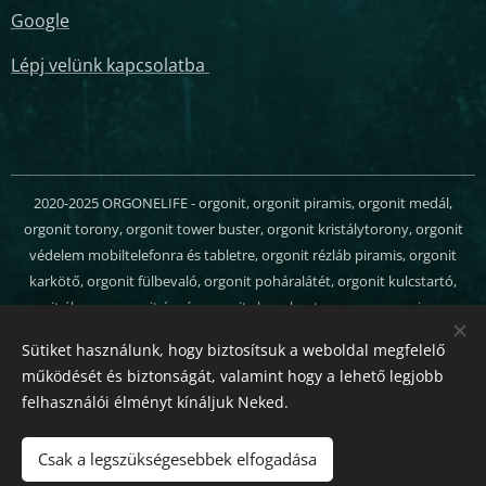
Google
Lépj velünk kapcsolatba
2020-2025 ORGONELIFE - orgonit, orgonit piramis, orgonit medál,
orgonit torony, orgonit tower buster, orgonit kristálytorony, orgonit
védelem mobiltelefonra és tabletre, orgonit rézláb piramis, orgonit
karkötő, orgonit fülbevaló, orgonit poháralátét, orgonit kulcstartó,
orgonit ékszer, orgonit ágyú, orgonit chem buster, orgon energia, orgon
generátor, orgonit webáruház - Minden jog fenntartva
Sütiket használunk, hogy biztosítsuk a weboldal megfelelő
Sütik
működését és biztonságát, valamint hogy a lehető legjobb
felhasználói élményt kínáljuk Neked.
Nyelvek
Magyar
English
Csak a legszükségesebbek elfogadása