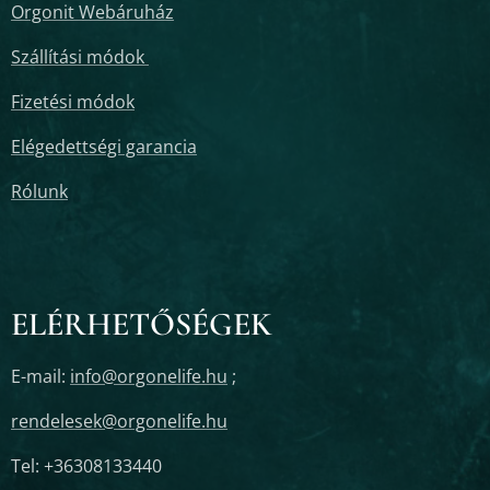
Orgonit Webáruház
Szállítási módok
Fizetési módok
Elégedettségi garancia
Rólunk
ELÉRHETŐSÉGEK
E-mail:
info@orgonelife.hu
;
rendelesek@orgonelife.hu
Tel: +36308133440