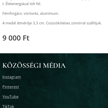
t. Életenergiával tölt fel.
Fémforgács: vörösréz, alumínium.
A medál átmérője 3,3 cm. Csúszókötéses zsinórral szállítjuk.
9 000
Ft
KÖZÖSSÉGI MÉDIA
Instagram
Pinterest
YouTube
TikTok