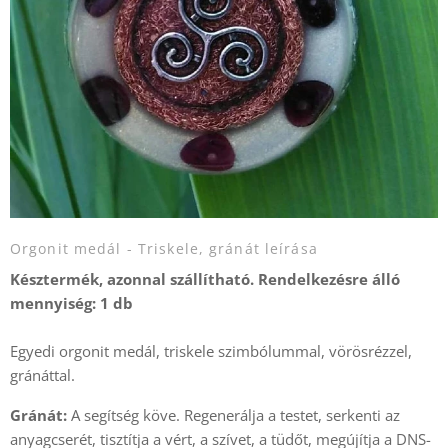
Orgonit medál - Triskele, gránát leírása
Késztermék, azonnal szállítható. Rendelkezésre álló
mennyiség: 1 db
Egyedi orgonit medál, triskele szimbólummal, vörösrézzel,
gránáttal.
Gránát:
A segítség köve. Regenerálja a testet, serkenti az
anyagcserét, tisztítja a vért, a szívet, a tüdőt, megújítja a DNS-