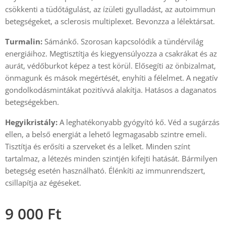
csökkenti a tüdőtágulást, az ízületi gyulladást, az autoimmun
betegségeket, a sclerosis multiplexet. Bevonzza a lélektársat.
Turmalin:
Sámánkő. Szorosan kapcsolódik a tündérvilág
energiáihoz. Megtisztítja és kiegyensúlyozza a csakrákat és az
aurát, védőburkot képez a test körül. Elősegíti az önbizalmat,
önmagunk és mások megértését, enyhíti a félelmet. A negatív
gondolkodásmintákat pozitívvá alakítja. Hatásos a daganatos
betegségekben.
Hegyikristály:
A leghatékonyabb gyógyító kő. Véd a sugárzás
ellen, a belső energiát a lehető legmagasabb szintre emeli.
Tisztítja és erősíti a szerveket és a lelket. Minden színt
tartalmaz, a létezés minden szintjén kifejti hatását. Bármilyen
betegség esetén használható. Élénkíti az immunrendszert,
csillapítja az égéseket.
9 000
Ft