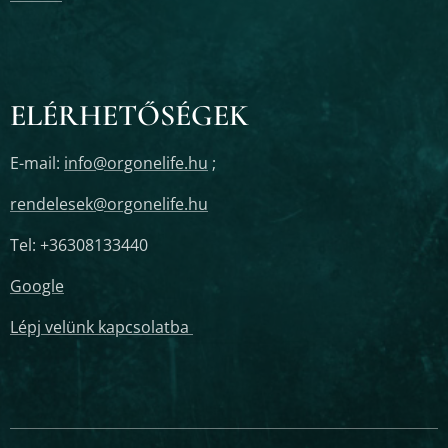
ELÉRHETŐSÉGEK
E-mail:
info@orgonelife.hu
;
rendelesek@orgonelife.hu
Tel: +36308133440
Google
Lépj velünk kapcsolatba