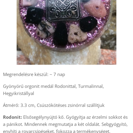
Megrendelésre készül: ~ 7 nap
Gyönyörű orgonit medál Rodonittal, Turmalinnal,
Hegyikristállyal
Átmérő: 3.3 cm, Csúszókötéses zsinórral szállítjuk
Rodonit:
Elsősegélynyújtó kő. Gyógyítja az érzelmi sokkot és
a pánikot. Mindennek megmutatja a két oldalát. Sebgyógyító,
enyhíti a rovarcsípéseket, fokozza a termékenységet,