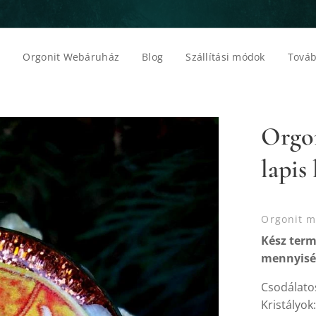
p
Orgonit Webáruház
Blog
Szállítási módok
Továb
Orgon
lapis 
Orgonit me
Kész term
mennyiség
Csodálatos
Kristályok: