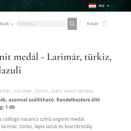
HU
biak
Kosár
it medál - Larimár, türkiz,
lazuli
dál - Larimár, türkiz, lapis lazuli leírása
ék, azonnal szállítható. Rendelkezésre álló
: 1 db
 csillogó narancs színű orgonit medál.
 larimár, türkiz, lapis lazuli és kvarckristály