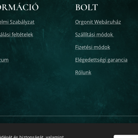
ORMÁCIÓ
BOLT
lmi Szabályzat
Orgonit Webáruház
lási feltételek
Szállítási módok
Fizetési módok
zum
Elégedettségi garancia
Rólunk
 orgonit torony, orgonit tower buster, orgonit kristálytorony, orgonit véde
nit poháralátét, orgonit kulcstartó, orgonit ékszer, orgonit ágyú, orgonit c
dését és biztonságát, valamint