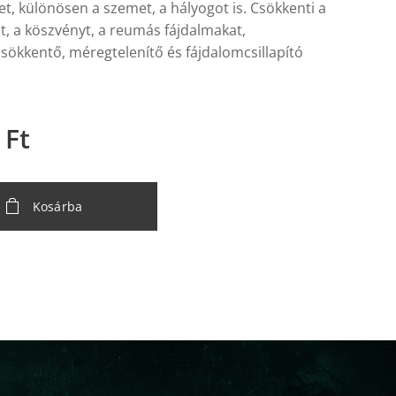
et, különösen a szemet, a hályogot is. Csökkenti a
, a köszvényt, a reumás fájdalmakat,
sökkentő, méregtelenítő és fájdalomcsillapító
Ft
Kosárba