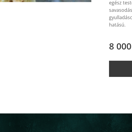
egész test
savasodást
gyulladásc
hatású.
8 000