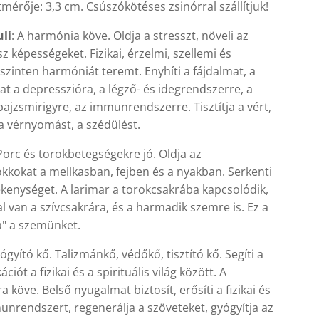
mérője: 3,3 cm. Csúszókötéses zsinórral szállítjuk!
uli
: A harmónia köve. Oldja a stresszt, növeli az
z képességeket. Fizikai, érzelmi, szellemi és
s szinten harmóniát teremt. Enyhíti a fájdalmat, a
at a depresszióra, a légző- és idegrendszerre, a
pajzsmirigyre, az immunrendszerre. Tisztítja a vért,
a vérnyomást, a szédülést.
 Porc és torokbetegségekre jó. Oldja az
kkokat a mellkasban, fejben és a nyakban. Serkenti
kenységet. A larimar a torokcsakrába kapcsolódik,
l van a szívcsakrára, és a harmadik szemre is. Ez a
ja" a szemünket.
yógyító kő. Talizmánkő, védőkő, tisztító kő. Segíti a
iót a fizikai és a spirituális világ között. A
a köve. Belső nyugalmat biztosít, erősíti a fizikai és
munrendszert, regenerálja a szöveteket, gyógyítja az