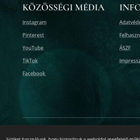
KÖZÖSSÉGI MÉDIA
INF
Instagram
Adatvéde
Pinterest
Felhaszná
YouTube
ÁSZF
TikTok
Impress
Facebook
2020-2025 ORGONELIFE - orgonit, orgonit piramis, orgonit medál,
orgonit rézláb piramis, orgonit karkötő, orgonit fülbevaló, orgo
Sütiket használunk, hogy biztosítsuk a weboldal megfelelő műkö