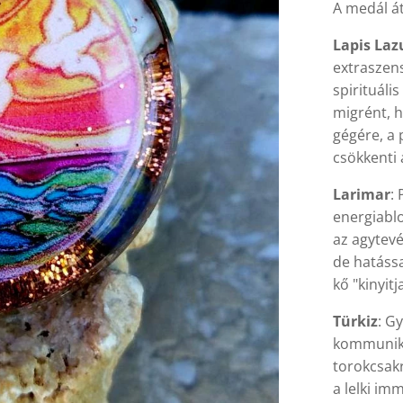
A medál át
Lapis Laz
extraszens
spirituáli
migrént, h
gégére, a 
csökkenti 
Larimar
:
energiablo
az agytevé
de hatássa
kő "kinyit
Türkiz
: G
kommunikác
torokcsakr
a lelki im