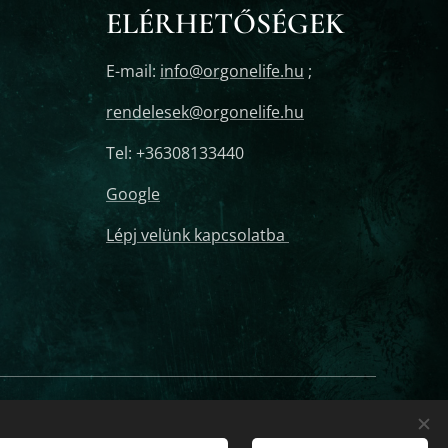
ELÉRHETŐSÉGEK
E-mail:
info@orgonelife.hu
;
rendelesek@orgonelife.hu
Tel: +36308133440
Google
Lépj velünk kapcsolatba
lem mobiltelefonra és tabletre,
Nyelvek
Magyar
English
hem buster, orgon energia, orgon