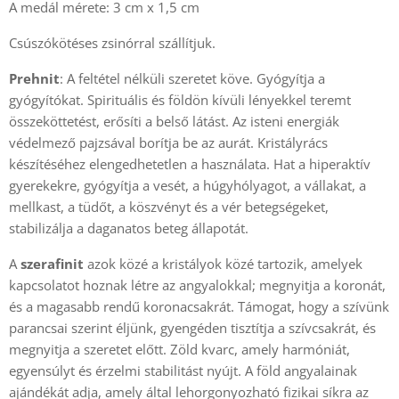
A medál mérete: 3 cm x 1,5 cm
Csúszókötéses zsinórral szállítjuk.
Prehnit
: A feltétel nélküli szeretet köve. Gyógyítja a
gyógyítókat. Spirituális és földön kívüli lényekkel teremt
összeköttetést, erősíti a belső látást. Az isteni energiák
védelmező pajzsával borítja be az aurát. Kristályrács
készítéséhez elengedhetetlen a használata. Hat a hiperaktív
gyerekekre, gyógyítja a vesét, a húgyhólyagot, a vállakat, a
mellkast, a tüdőt, a köszvényt és a vér betegségeket,
stabilizálja a daganatos beteg állapotát.
A
szerafinit
azok közé a kristályok közé tartozik, amelyek
kapcsolatot hoznak létre az angyalokkal; megnyitja a koronát,
és a magasabb rendű koronacsakrát. Támogat, hogy a szívünk
parancsai szerint éljünk, gyengéden tisztítja a szívcsakrát, és
megnyitja a szeretet előtt. Zöld kvarc, amely harmóniát,
egyensúlyt és érzelmi stabilitást nyújt. A föld angyalainak
ajándékát adja, amely által lehorgonyozható fizikai síkra az