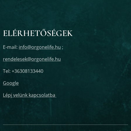
ELÉRHETŐSÉGEK
E-mail:
info@orgonelife.hu
;
rendelesek@orgonelife.hu
Tel: +36308133440
Google
Lépj velünk kapcsolatba