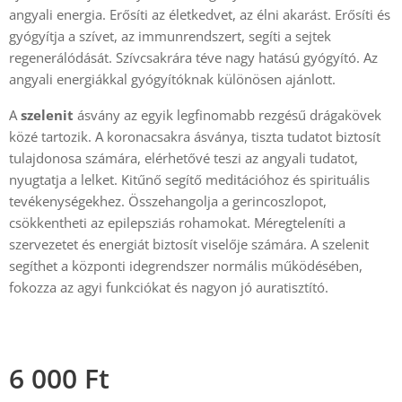
angyali energia. Erősíti az életkedvet, az élni akarást. Erősíti és
gyógyítja a szívet, az immunrendszert, segíti a sejtek
regenerálódását. Szívcsakrára téve nagy hatású gyógyító. Az
angyali energiákkal gyógyítóknak különösen ajánlott.
A
szelenit
ásvány az egyik legfinomabb rezgésű drágakövek
közé tartozik. A koronacsakra ásványa, tiszta tudatot biztosít
tulajdonosa számára, elérhetővé teszi az angyali tudatot,
nyugtatja a lelket. Kitűnő segítő meditációhoz és spirituális
tevékenységekhez. Összehangolja a gerincoszlopot,
csökkentheti az epilepsziás rohamokat. Méregteleníti a
szervezetet és energiát biztosít viselője számára. A szelenit
segíthet a központi idegrendszer normális működésében,
fokozza az agyi funkciókat és nagyon jó auratisztító.
6 000
Ft