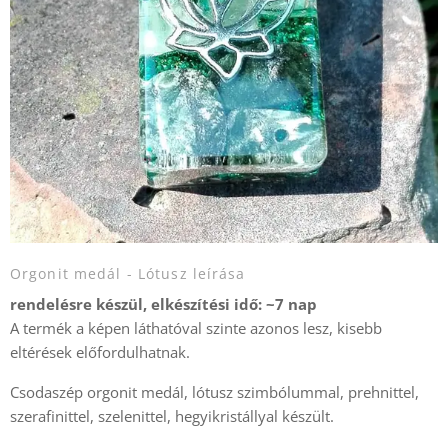
Orgonit medál - Lótusz leírása
rendelésre készül, elkészítési idő: ~7 nap
A termék a képen láthatóval szinte azonos lesz, kisebb
eltérések előfordulhatnak.
Csodaszép orgonit medál, lótusz szimbólummal, prehnittel,
szerafinittel, szelenittel, hegyikristállyal készült.