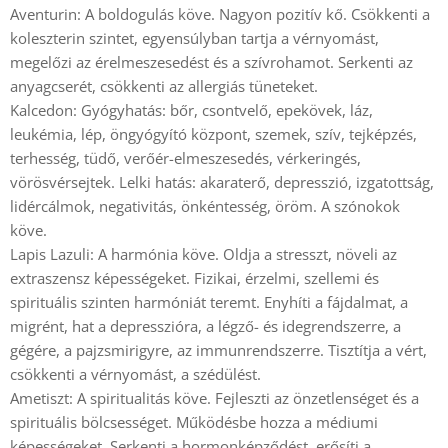
Aventurin: A boldogulás köve. Nagyon pozitív kő. Csökkenti a
koleszterin szintet, egyensúlyban tartja a vérnyomást,
megelőzi az érelmeszesedést és a szívrohamot. Serkenti az
anyagcserét, csökkenti az allergiás tüneteket.
Kalcedon: Gyógyhatás: bőr, csontvelő, epekövek, láz,
leukémia, lép, öngyógyító központ, szemek, szív, tejképzés,
terhesség, tüdő, verőér-elmeszesedés, vérkeringés,
vörösvérsejtek. Lelki hatás: akaraterő, depresszió, izgatottság,
lidércálmok, negativitás, önkéntesség, öröm. A szónokok
köve.
Lapis Lazuli: A harmónia köve. Oldja a stresszt, növeli az
extraszensz képességeket. Fizikai, érzelmi, szellemi és
spirituális szinten harmóniát teremt. Enyhíti a fájdalmat, a
migrént, hat a depresszióra, a légző- és idegrendszerre, a
gégére, a pajzsmirigyre, az immunrendszerre. Tisztítja a vért,
csökkenti a vérnyomást, a szédülést.
Ametiszt: A spiritualitás köve. Fejleszti az önzetlenséget és a
spirituális bölcsességet. Működésbe hozza a médiumi
képességeket. Serkenti a hormonképződést, erősíti a