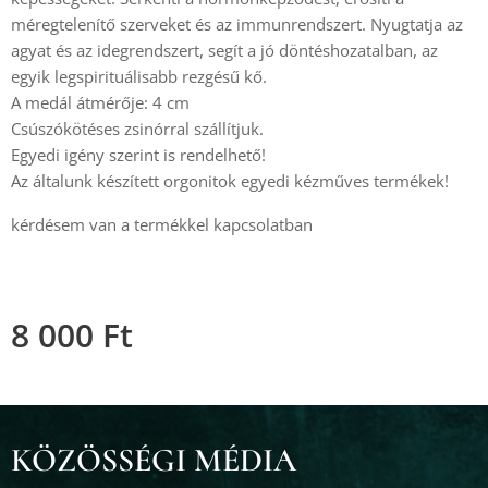
méregtelenítő szerveket és az immunrendszert. Nyugtatja az
agyat és az idegrendszert, segít a jó döntéshozatalban, az
egyik legspirituálisabb rezgésű kő.
A medál átmérője: 4 cm
Csúszókötéses zsinórral szállítjuk.
Egyedi igény szerint is rendelhető!
Az általunk készített orgonitok egyedi kézműves termékek!
kérdésem van a termékkel kapcsolatban
8 000
Ft
KÖZÖSSÉGI MÉDIA