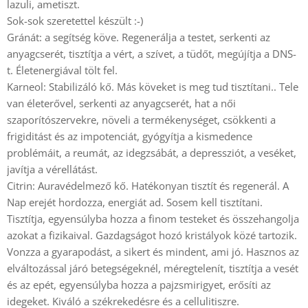
lazuli, ametiszt.
Sok-sok szeretettel készült :-)
Gránát: a segítség köve. Regenerálja a testet, serkenti az
anyagcserét, tisztítja a vért, a szívet, a tüdőt, megújítja a DNS-
t. Életenergiával tölt fel.
Karneol: Stabilizáló kő. Más köveket is meg tud tisztítani.. Tele
van életerővel, serkenti az anyagcserét, hat a női
szaporítószervekre, növeli a termékenységet, csökkenti a
frigiditást és az impotenciát, gyógyítja a kismedence
problémáit, a reumát, az idegzsábát, a depressziót, a veséket,
javítja a vérellátást.
Citrin: Auravédelmező kő. Hatékonyan tisztít és regenerál. A
Nap erejét hordozza, energiát ad. Sosem kell tisztítani.
Tisztítja, egyensúlyba hozza a finom testeket és összehangolja
azokat a fizikaival. Gazdagságot hozó kristályok közé tartozik.
Vonzza a gyarapodást, a sikert és mindent, ami jó. Hasznos az
elváltozással járó betegségeknél, méregtelenít, tisztítja a vesét
és az epét, egyensúlyba hozza a pajzsmirigyet, erősíti az
idegeket. Kiváló a székrekedésre és a cellulitiszre.