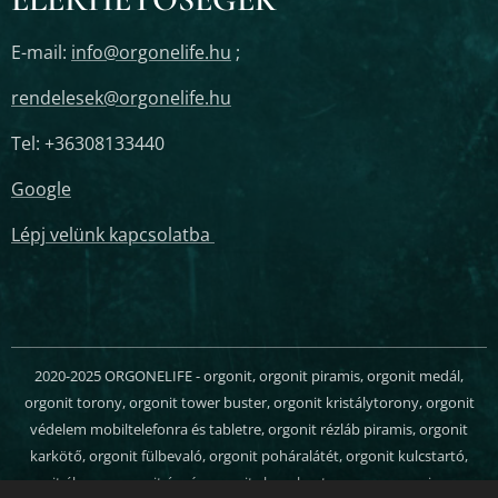
E-mail:
info@orgonelife.hu
;
rendelesek@orgonelife.hu
Tel: +36308133440
Google
Lépj velünk kapcsolatba
2020-2025 ORGONELIFE - orgonit, orgonit piramis, orgonit medál,
orgonit torony, orgonit tower buster, orgonit kristálytorony, orgonit
védelem mobiltelefonra és tabletre, orgonit rézláb piramis, orgonit
karkötő, orgonit fülbevaló, orgonit poháralátét, orgonit kulcstartó,
orgonit ékszer, orgonit ágyú, orgonit chem buster, orgon energia, orgon