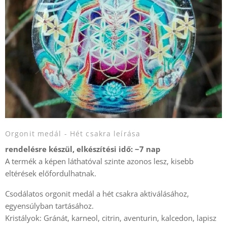
Orgonit medál - Hét csakra leírása
rendelésre készül, elkészítési idő: ~7 nap
A termék a képen láthatóval szinte azonos lesz, kisebb
eltérések előfordulhatnak.
Csodálatos orgonit medál a hét csakra aktiválásához,
egyensúlyban tartásához.
Kristályok: Gránát, karneol, citrin, aventurin, kalcedon, lapisz