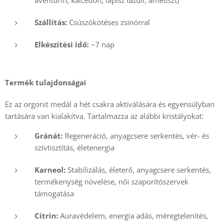
aventurin, kalcedon, lapisz lazuli, ametiszt)
Szállítás:
Csúszókötéses zsinórral
Elkészítési idő:
~7 nap
Termék tulajdonságai
Ez az orgonit medál a hét csakra aktiválására és egyensúlyban
tartására van kialakítva. Tartalmazza az alábbi kristályokat:
Gránát:
Regeneráció, anyagcsere serkentés, vér- és
szívtisztítás, életenergia
Karneol:
Stabilizálás, életerő, anyagcsere serkentés,
termékenység növelése, női szaporítószervek
támogatása
Citrin:
Auravédelem, energia adás, méregtelenítés,