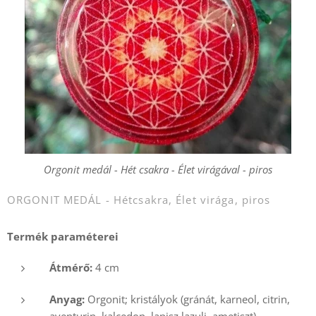
Orgonit medál - Hét csakra - Élet virágával - piros
ORGONIT MEDÁL - Hétcsakra, Élet virága, piros
Termék paraméterei
Átmérő:
4 cm
Anyag:
Orgonit; kristályok (gránát, karneol, citrin,