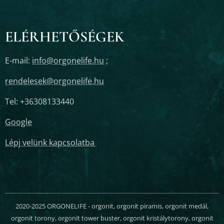
ELÉRHETŐSÉGEK
E-mail:
info@orgonelife.hu
;
rendelesek@orgonelife.hu
Tel: +36308133440
Google
Lépj velünk kapcsolatba
2020-2025 ORGONELIFE - orgonit, orgonit piramis, orgonit medál,
orgonit torony, orgonit tower buster, orgonit kristálytorony, orgonit