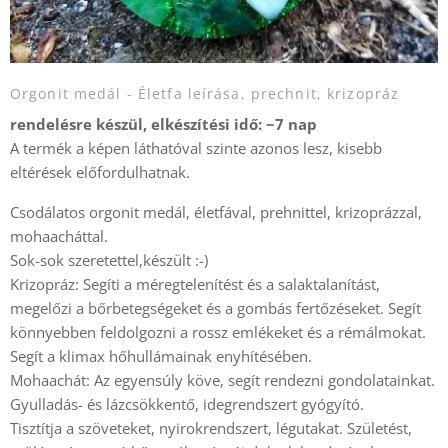
Orgonit medál - Életfa leírása, prechnit, krizopráz
rendelésre készül, elkészítési idő: ~7 nap
A termék a képen láthatóval szinte azonos lesz, kisebb
eltérések előfordulhatnak.
Csodálatos orgonit medál, életfával, prehnittel, krizoprázzal,
mohaacháttal.
Sok-sok szeretettel,készült :-)
Krizopráz: Segíti a méregtelenítést és a salaktalanítást,
megelőzi a bőrbetegségeket és a gombás fertőzéseket. Segít
könnyebben feldolgozni a rossz emlékeket és a rémálmokat.
Segít a klimax hőhullámainak enyhítésében.
Mohaachát: Az egyensúly köve, segít rendezni gondolatainkat.
Gyulladás- és lázcsökkentő, idegrendszert gyógyító.
Tisztítja a szöveteket, nyirokrendszert, légutakat. Születést,