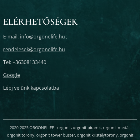
ELÉRHETŐSÉGEK
E-mail:
info@orgonelife.hu
;
rendelesek@orgonelife.hu
Tel: +36308133440
Google
Lépj velünk kapcsolatba
2020-2025 ORGONELIFE - orgonit, orgonit piramis, orgonit medál,
orgonit torony, orgonit tower buster, orgonit kristálytorony, orgonit