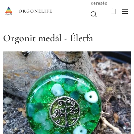
Keresés
ORGONELIFE
Orgonit medál - Életfa