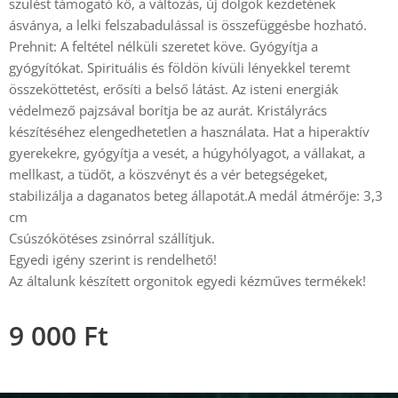
szülést támogató kő, a változás, új dolgok kezdetének
ásványa, a lelki felszabadulással is összefüggésbe hozható.
Prehnit: A feltétel nélküli szeretet köve. Gyógyítja a
gyógyítókat. Spirituális és földön kívüli lényekkel teremt
összeköttetést, erősíti a belső látást. Az isteni energiák
védelmező pajzsával borítja be az aurát. Kristályrács
készítéséhez elengedhetetlen a használata. Hat a hiperaktív
gyerekekre, gyógyítja a vesét, a húgyhólyagot, a vállakat, a
mellkast, a tüdőt, a köszvényt és a vér betegségeket,
stabilizálja a daganatos beteg állapotát.A medál átmérője: 3,3
cm
Csúszókötéses zsinórral szállítjuk.
Egyedi igény szerint is rendelhető!
Az általunk készített orgonitok egyedi kézműves termékek!
9 000
Ft