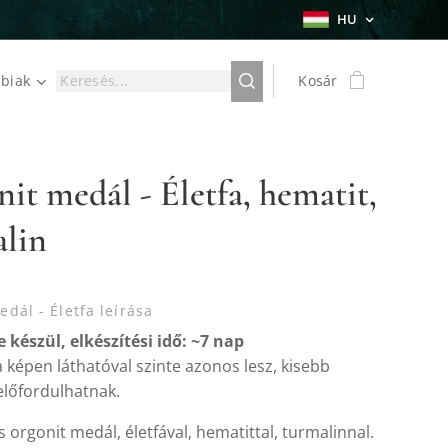
HU
biak
Kosár
it medál - Életfa, hematit,
alin
dál - Életfa leírása
 készül, elkészítési idő: ~7 nap
 képen láthatóval szinte azonos lesz, kisebb
előfordulhatnak.
 orgonit medál, életfával, hematittal, turmalinnal.