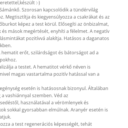
retettel,készült :-)
 Sámánkő. Szorosan kapcsolódik a tündérvilág
z. Megtisztítja és kiegyensúlyozza a csakrákat és az
őburkot képez a test körül. Elősegíti az önbizalmat,
és mások megértését, enyhíti a félelmet. A negatív
ásmintákat pozitívvá alakítja. Hatásos a daganatos
kben.
 hematit erőt, szilárdságot és bátorságot ad a
pokhoz.
talizálja a testet. A hematitot vérkő néven is
mivel magas vastartalma pozitív hatással van a
egénység esetén is hatásosnak bizonyul. Általában
g a vashiánnyal szemben. Véd az
sedéstől, használatával a vérömlenyek és
kok sokkal gyorsabban elmúlnak. Aranyér esetén is
atjuk.
kozza a test regenerációs képességét, tehát