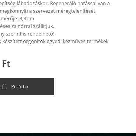
egítség lábadozáskor. Regeneráló hatással van a
 megkönnyíti a szervezet méregtelenítését.
tmérője: 3,3 cm
ses zsinórral szállítjuk.
ny szerint is rendelhető!
k készített orgonitok egyedi kézműves termékek!
Ft
Kosárba