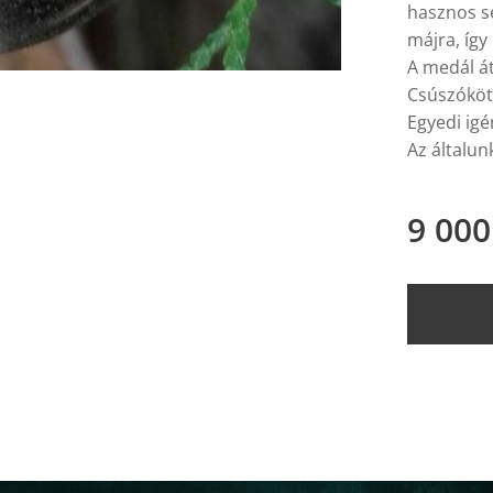
hasznos s
májra, így
A medál á
Csúszóköté
Egyedi igé
Az általun
9 000