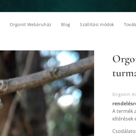
p
Orgonit Webáruház
Blog
Szállítási módok
Továb
Orgon
turm
Orgonit me
rendelésre
A termék a
eltérések 
Csodálatos