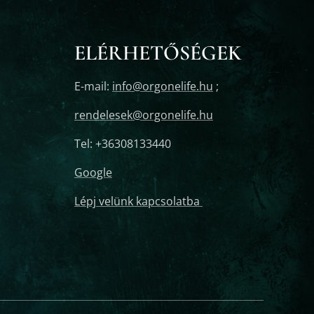
ELÉRHETŐSÉGEK
E-mail:
info@orgonelife.hu
;
rendelesek@orgonelife.hu
Tel: +36308133440
Google
Lépj velünk kapcsolatba