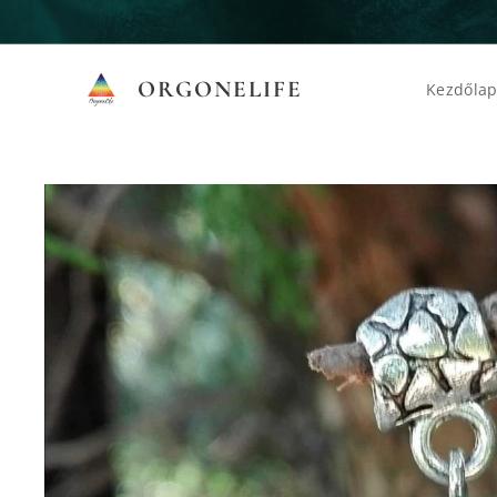
ORGONELIFE
Kezdőla