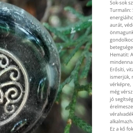
Sok-sok sze
Turmalin:
energiáiho
aurát, véd
önmagunk 
gondolkod
betegsége
Hematit: A
mindenna
Erősíti, vi
ismerjük, 
vérképre,
még vérsz
jó segítsé
érelmesze
véralvadé
alkalmazh
Ez a kő fo