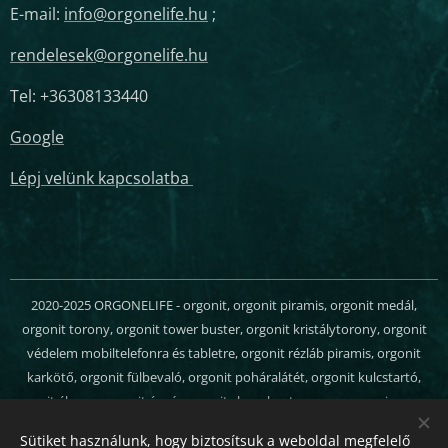
E-mail:
info@orgonelife.hu
;
rendelesek@orgonelife.hu
Tel: +36308133440
Google
Lépj velünk kapcsolatba
2020-2025 ORGONELIFE - orgonit, orgonit piramis, orgonit medál,
orgonit torony, orgonit tower buster, orgonit kristálytorony, orgonit
védelem mobiltelefonra és tabletre, orgonit rézláb piramis, orgonit
karkötő, orgonit fülbevaló, orgonit poháralátét, orgonit kulcstartó,
orgonit ékszer, orgonit ágyú, orgonit chem buster, orgon energia, orgon
generátor, orgonit webáruház - Minden jog fenntartva
Sütiket használunk, hogy biztosítsuk a weboldal megfelelő