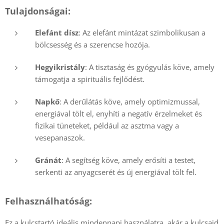
Tulajdonságai:
Elefánt dísz
: Az elefánt mintázat szimbolikusan a
bölcsesség és a szerencse hozója.
Hegyikristály
: A tisztaság és gyógyulás köve, amely
támogatja a spirituális fejlődést.
Napkő
: A derűlátás köve, amely optimizmussal,
energiával tölt el, enyhíti a negatív érzelmeket és
fizikai tüneteket, például az asztma vagy a
vesepanaszok.
Gránát
: A segítség köve, amely erősíti a testet,
serkenti az anyagcserét és új energiával tölt fel.
Felhasználhatóság:
Ez a kulcstartó ideális mindennapi használatra, akár a kulcsaid