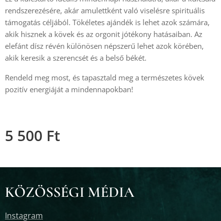
rendszerezésére, akár amulettként való viselésre spirituális
támogatás céljából. Tökéletes ajándék is lehet azok számára,
akik hisznek a kövek és az orgonit jótékony hatásaiban. Az
elefánt dísz révén különösen népszerű lehet azok körében,
akik keresik a szerencsét és a belső békét.
Rendeld meg most, és tapasztald meg a természetes kövek
pozitív energiáját a mindennapokban!
5 500
Ft
KÖZÖSSÉGI MÉDIA
Instagram