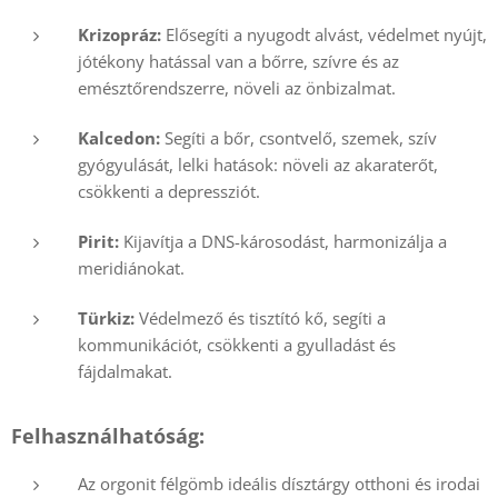
Krizopráz:
Elősegíti a nyugodt alvást, védelmet nyújt,
jótékony hatással van a bőrre, szívre és az
emésztőrendszerre, növeli az önbizalmat.
Kalcedon:
Segíti a bőr, csontvelő, szemek, szív
gyógyulását, lelki hatások: növeli az akaraterőt,
csökkenti a depressziót.
Pirit:
Kijavítja a DNS-károsodást, harmonizálja a
meridiánokat.
Türkiz:
Védelmező és tisztító kő, segíti a
kommunikációt, csökkenti a gyulladást és
fájdalmakat.
Felhasználhatóság:
Az orgonit félgömb ideális dísztárgy otthoni és irodai