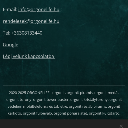
E-mail:
info@orgonelife.hu
;
rendelesek@orgonelife.hu
Tel: +36308133440
Google
Lépj velünk kapcsolatba
2020-2025 ORGONELIFE - orgonit, orgonit piramis, orgonit medál,
orgonit torony, orgonit tower buster, orgonit kristálytorony, orgonit
védelem mobiltelefonra és tabletre, orgonit rézláb piramis, orgonit
karkötő, orgonit fülbevaló, orgonit poháralátét, orgonit kulcstartó,
orgonit ékszer, orgonit ágyú, orgonit chem buster, orgon energia, orgon
generátor, orgonit webáruház - Minden jog fenntartva