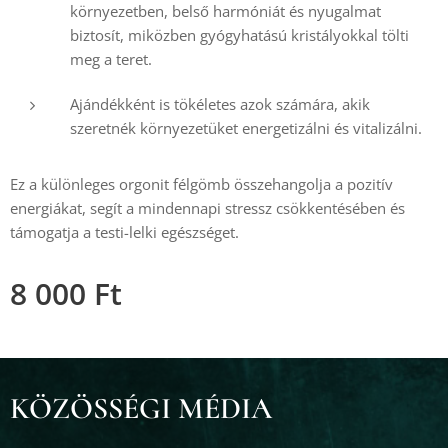
környezetben, belső harmóniát és nyugalmat
biztosít, miközben gyógyhatású kristályokkal tölti
meg a teret.
Ajándékként is tökéletes azok számára, akik
szeretnék környezetüket energetizálni és vitalizálni.
Ez a különleges orgonit félgömb összehangolja a pozitív
energiákat, segít a mindennapi stressz csökkentésében és
támogatja a testi-lelki egészséget.
8 000
Ft
KÖZÖSSÉGI MÉDIA