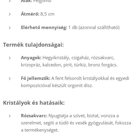
Alak:
Félgömb
Átmérő:
8,5 cm
Elérhető mennyiség:
1 db (azonnal szállítható)
Termék tulajdonságai:
Anyagok:
Hegyikristály, csigaház, rózsakvarc,
krizopráz, kalcedon, pirit, türkiz, bronz forgács.
Fő jellemzők:
A fent felsorolt kristályokkal és egyedi
kompozícióval készült orgonit dísz.
Kristályok és hatásaik:
Rózsakvarc:
Nyugtatja a szívet, biztat, vonzza a
szerelmet, segíti a tüdő és vesék gyógyulását, fokozza
a termékenységet.