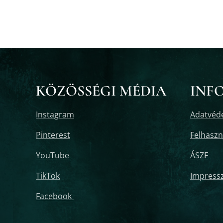
KÖZÖSSÉGI MÉDIA
INF
Instagram
Adatvéde
Pinterest
Felhaszná
YouTube
ÁSZF
TikTok
Impress
Facebook