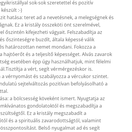
egyikristállyal sok-sok szeretettel és pozitív
készült :-)
it hatása: teret ad a nevetésnek, a melegségnek és
ágnak. Ez a kristály összeköti önt szerelmével,
el őszintén kifejezheti vágyait. Felszabadítja az
és őszinteségre buzdít, általa képessé válik
és határozottan nemet mondani. Fokozza a
 a hajtóerőt és a teljesítő képességet. Alvás zavarok
tség esetében épp úgy használhatjuk, mint félelmi
ál.Tisztítja a vért, segít vérmérgezéskor is.
ja a vérnyomást és szabályozza a vércukor szintet.
ndulatú sejtelváltozás pozitívan befolyásolható a
tal.
tása: a bölcsesség köveként ismert. Nyugtatja az
emkívánatos gondolatoktól és megszabadítja a
eszültségtől. Ez a kristály megszabadít a
tól és a spirituális zavarodottságtól, valamint
z összpontosítást. Belső nyugalmat ad és segít