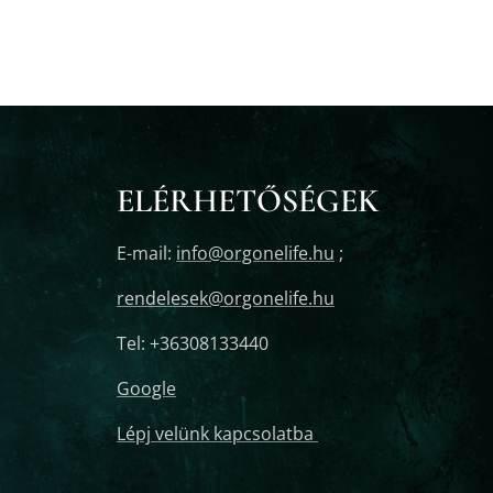
ELÉRHETŐSÉGEK
E-mail:
info@orgonelife.hu
;
rendelesek@orgonelife.hu
Tel: +36308133440
Google
Lépj velünk kapcsolatba