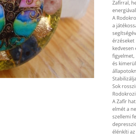
Zafírral, h
energiával 
A Rodokroz
a játékoss
segítségév
érzéseket 
kedvesen 
figyelmet,
és kimerül
állapotokn
Stabilizál
Sok rosszi
Rodokrozit
A Zafír ha
elmét a n
szellemi f
depresszió
élénkíti a