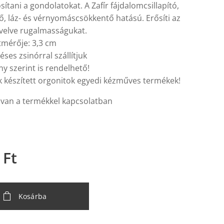
ítani a gondolatokat. A Zafír fájdalomcsillapító,
ő, láz- és vérnyomáscsökkentő hatású. Erősíti az
övelve rugalmasságukat.
tmérője: 3,3 cm
ses zsinórral szállítjuk
ny szerint is rendelhető!
k készített orgonitok egyedi kézműves termékek!
van a termékkel kapcsolatban
Ft
Kosárba