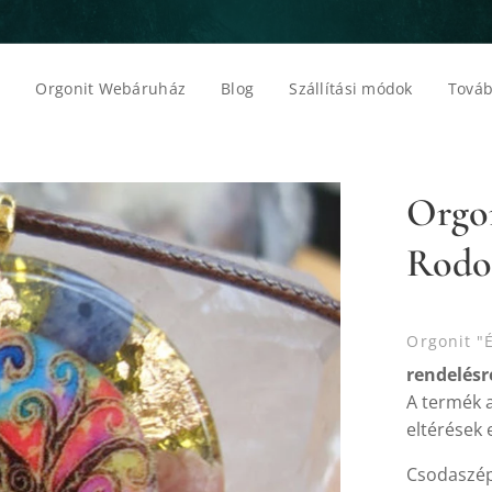
p
Orgonit Webáruház
Blog
Szállítási módok
Továb
Orgon
Rodok
Orgonit "É
rendelésre
A termék a
eltérések 
Csodaszép