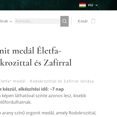
HU
biak
Kosár
it medál Életfa-
rozittal és Zafírral
letfa" medál - Rodokrozittal és Zafírral leírása
 készül, elkészítési idő: ~7 nap
 képen láthatóval szinte azonos lesz, kisebb
előfordulhatnak.
 arany színű orgonit medál, amely Rodokrozittal,