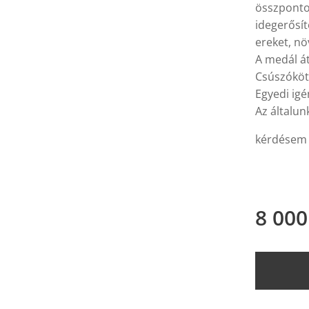
összpontos
idegerősít
ereket, n
A medál á
Csúszóköté
Egyedi igé
Az általun
kérdésem 
8 000