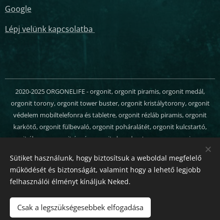
Google
Lépj velünk kapcsolatba
2020-2025 ORGONELIFE - orgonit, orgonit piramis, orgonit medál,
orgonit torony, orgonit tower buster, orgonit kristálytorony, orgonit
védelem mobiltelefonra és tabletre, orgonit rézláb piramis, orgonit
karkötő, orgonit fülbevaló, orgonit poháralátét, orgonit kulcstartó,
orgonit ékszer, orgonit ágyú, orgonit chem buster, orgon energia, orgon
generátor, orgonit webáruház - Minden jog fenntartva
Sütiket használunk, hogy biztosítsuk a weboldal megfelelő
Sütik
működését és biztonságát, valamint hogy a lehető legjobb
felhasználói élményt kínáljuk Neked.
Nyelvek
Magyar
English
Csak a legszükségesebbek elfogadása