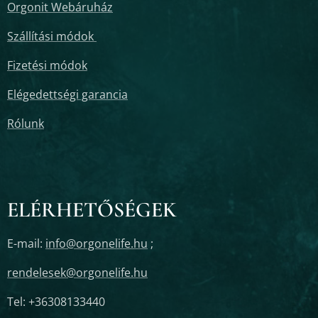
Orgonit Webáruház
Szállítási módok
Fizetési módok
Elégedettségi garancia
Rólunk
ELÉRHETŐSÉGEK
E-mail:
info@orgonelife.hu
;
rendelesek@orgonelife.hu
Tel: +36308133440