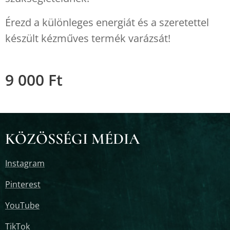
Érezd a különleges energiát és a szeretettel
készült kézműves termék varázsát!
9 000
Ft
KÖZÖSSÉGI MÉDIA
Instagram
Pinterest
YouTube
TikTok