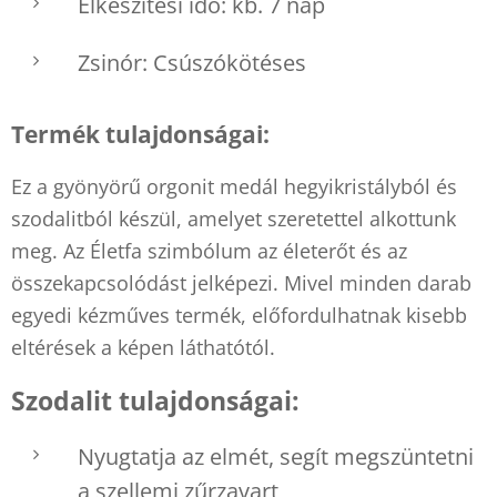
Elkészítési idő: kb. 7 nap
Zsinór: Csúszókötéses
Termék tulajdonságai:
Ez a gyönyörű orgonit medál hegyikristályból és
szodalitból készül, amelyet szeretettel alkottunk
meg. Az Életfa szimbólum az életerőt és az
összekapcsolódást jelképezi. Mivel minden darab
egyedi kézműves termék, előfordulhatnak kisebb
eltérések a képen láthatótól.
Szodalit tulajdonságai:
Nyugtatja az elmét, segít megszüntetni
a szellemi zűrzavart