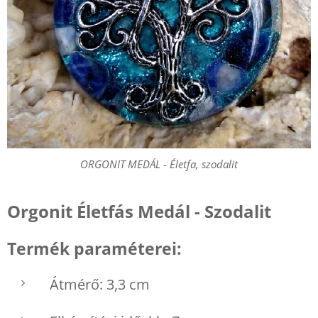
ORGONIT MEDÁL - Életfa, szodalit
Orgonit Életfás Medál - Szodalit
Termék paraméterei:
Átmérő: 3,3 cm