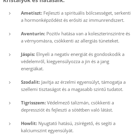
Ametiszt:
Fejleszti a spirituális bölcsességet, serkenti
a hormonképződést és erősíti az immunrendszert.
Aventurin:
Pozitív hatása van a koleszterinszintre és
a vérnyomásra, csökkenti az allergiás tüneteket.
Jáspis:
Elnyeli a negatív energiát és gondoskodik a
védelemről, kiegyensúlyozza a jin és a jang
energiákat.
Szodalit:
Javítja az érzelmi egyensúlyt, támogatja a
szellemi tisztaságot és a magasabb szintű tudatot.
Tigrisszem:
Védelmező talizmán, csökkenti a
depressziót és fejleszti a sötétben való látást.
Howlit:
Nyugtató hatású, zsírégető, és segíti a
kalciumszint egyensúlyát.