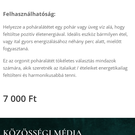
Felhasználhatóság:
Helyezze a poháralátétet egy pohár vagy üveg víz alá, hogy
feltöltse pozitív életenergiával. Ideális eszköz bármilyen étel,
vagy ital gyors energizálásához néhány perc alatt, mielőtt
fogyasztaná.
Ez az orgonit poháralátét tökéletes választás mindazok
számára, akik szeretnék az italaikat / ételeiket energetikailag
feltölteni és harmonikusabbá tenni.
7 000
Ft
KÖZÖSSÉGI MÉDIA