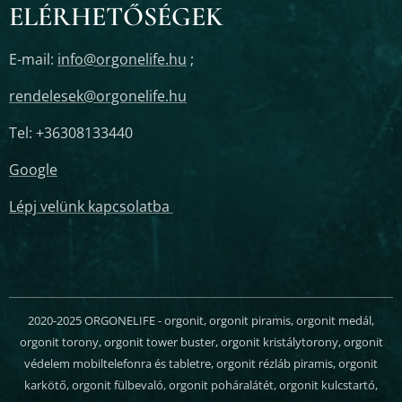
ELÉRHETŐSÉGEK
E-mail:
info@orgonelife.hu
;
rendelesek@orgonelife.hu
Tel: +36308133440
Google
Lépj velünk kapcsolatba
2020-2025 ORGONELIFE - orgonit, orgonit piramis, orgonit medál,
orgonit torony, orgonit tower buster, orgonit kristálytorony, orgonit
védelem mobiltelefonra és tabletre, orgonit rézláb piramis, orgonit
karkötő, orgonit fülbevaló, orgonit poháralátét, orgonit kulcstartó,