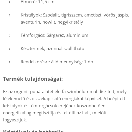
Átmérő: 11,5 cm
Kristályok: Szodalit, tigrisszem, ametiszt, vörös jáspis,
aventurin, howlit, hegyikristály
Fémforgács: Sárgaréz, alumínium
Késztermék, azonnal szállítható
Rendelkezésre álló mennyiség: 1 db
Termék tulajdonságai:
Ez az orgonit poháralátét életfa szimbólummal díszített, mely
lélekemelő és összekapcsoló energiákat képvisel. A beépített
kristályok és fémforgácsok erejének köszönhetően
energetikailag megtisztítja és feltölti az italt, mielőtt
fogyasztjuk.
Kristályok és hatásaik: