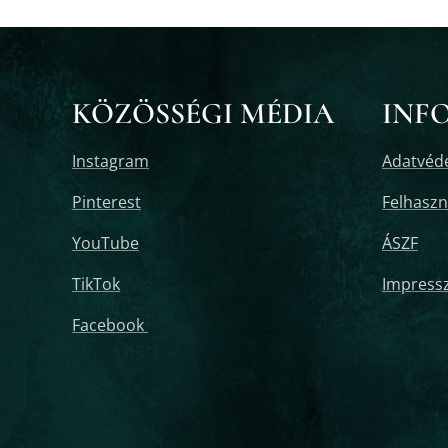
KÖZÖSSÉGI MÉDIA
INF
Instagram
Adatvéde
Pinterest
Felhaszná
YouTube
ÁSZF
TikTok
Impress
Facebook