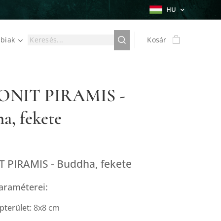
HU
biak
Kosár
NIT PIRAMIS -
a, fekete
 PIRAMIS - Buddha, fekete
araméterei:
pterület:
8x8 cm