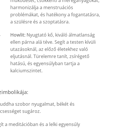
működését, csökkenti a méreganyagokat,
harmonizálja a menstruációs
problémákat, és hatékony a fogantatásra,
a szülésre és a szoptatásra.
Howlit:
Nyugtató kő, kiváló álmatlanság
ellen párna alá téve. Segít a testen kívüli
utazásoknál, az előző életekhez való
eljutásnál. Türelemre tanít, zsírégető
hatású, és egyensúlyban tartja a
kalciumszintet.
imbolikája:
Buddha szobor nyugalmat, békét és
csességet sugároz.
ít a meditációban és a lelki egyensúly