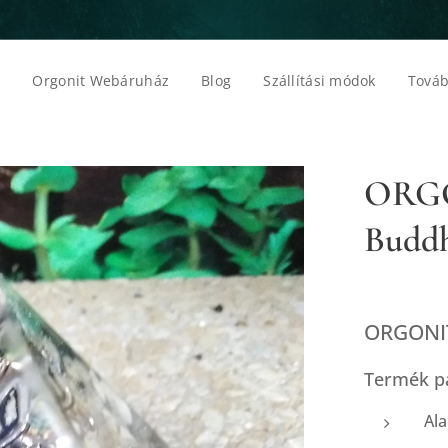
p
Orgonit Webáruház
Blog
Szállítási módok
Továb
ORGO
Buddh
ORGONIT
Termék p
Ala