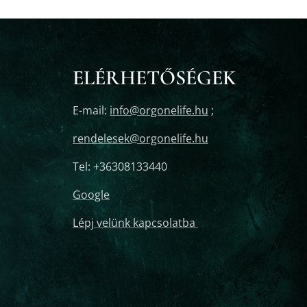
ELÉRHETŐSÉGEK
E-mail:
info@orgonelife.hu
;
rendelesek@orgonelife.hu
Tel: +36308133440
Google
Lépj velünk kapcsolatba