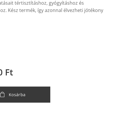
tásait tértisztításhoz, gyógyításhoz és
oz. Kész termék, így azonnal élvezheti jótékony
0
Ft
Kosárba