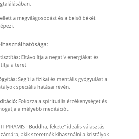
gtalálásában.
llett a megvilágosodást és a belső békét
képezi.
lhasználhatósága:
tisztítás:
Eltávolítja a negatív energiákat és
ztítja a teret.
gyítás:
Segíti a fizikai és mentális gyógyulást a
stályok speciális hatásai révén.
itáció:
Fokozza a spirituális érzékenységet és
ogatja a mélyebb meditációt.
T PIRAMIS - Buddha, fekete" ideális választás
ámára, akik szeretnék kihasználni a kristályok