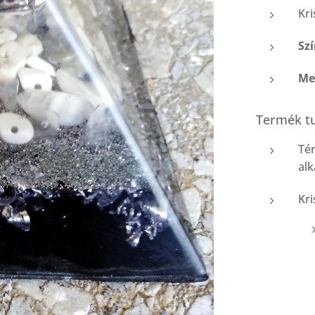
Kri
Sz
Me
Termék tu
Tér
alk
Kri