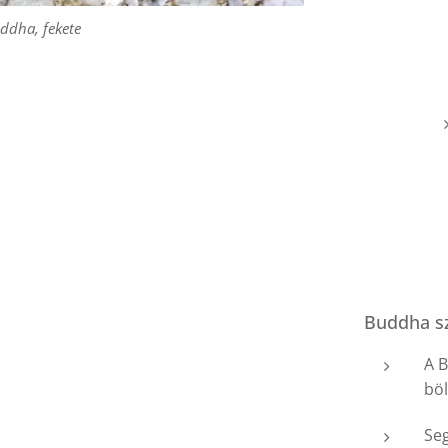
ddha, fekete
Buddha sz
A 
böl
Seg