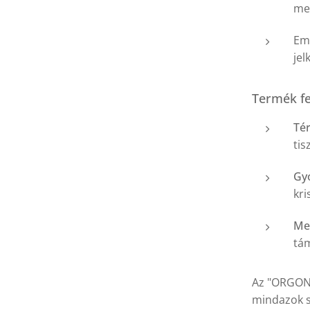
me
Eme
jel
Termék fe
Tér
tis
Gyó
kri
Med
tám
Az "ORGONI
mindazok sz