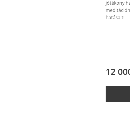
jótékony ha
meditációh
hatásait!
12 00