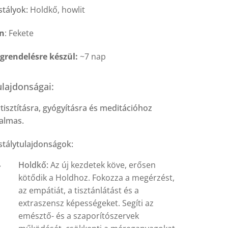
stályok:
Holdkő, howlit
ín
: Fekete
grendelésre készül:
~7 nap
lajdonságai:
tisztításra, gyógyításra és meditációhoz
almas.
stálytulajdonságok:
Holdkő:
Az új kezdetek köve, erősen
kötődik a Holdhoz. Fokozza a megérzést,
az empátiát, a tisztánlátást és a
extraszensz képességeket. Segíti az
emésztő- és a szaporítószervek