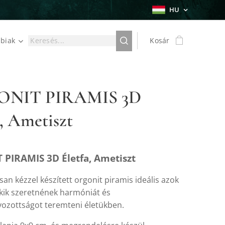
HU
biak
Kosár
NIT PIRAMIS 3D
a, Ametiszt
PIRAMIS 3D Életfa, Ametiszt
an kézzel készített orgonit piramis ideális azok
kik szeretnének harmóniát és
yozottságot teremteni életükben.