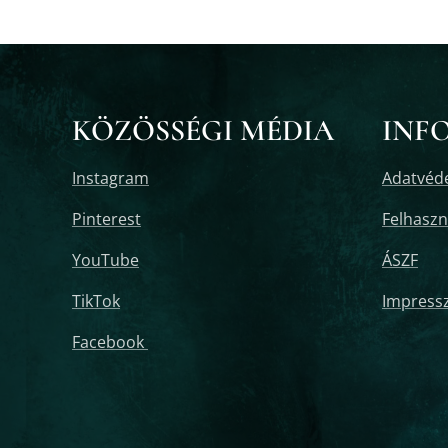
KÖZÖSSÉGI MÉDIA
INF
Instagram
Adatvéde
Pinterest
Felhaszná
YouTube
ÁSZF
TikTok
Impress
Facebook