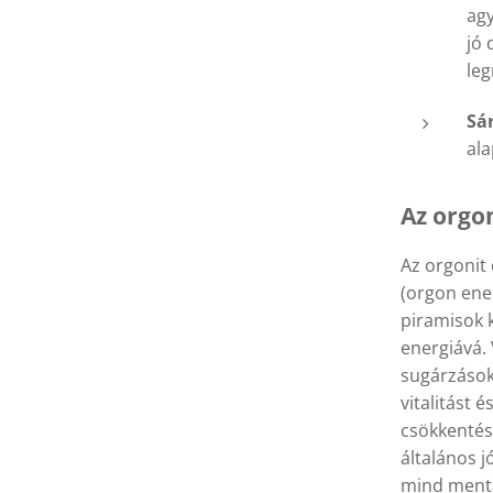
agy
jó 
S 3D Életfa, Ametiszt
S 3D Életfa, Ametiszt
S 3D Életfa, Ametiszt
leg
Sár
ala
Az orgon
Az orgonit 
(orgon ene
piramisok k
energiává.
sugárzások 
vitalitást 
csökkentés
általános j
mind mentá