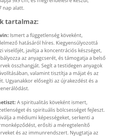
alapja 9x9 cm, és megrendelésre készül,
7 nap alatt.
k tartalmaz:
vin:
Ismert a függetlenség köveként,
elmező hatásáról híres. Kiegyensúlyozottá
zi viselőjét, javítja a koncentrációs készséget,
bályozza az anyagcserét, és támogatja a belső
rvek összhangját. Segít a testidegen anyagok
ávolításában, valamint tisztítja a májat és az
t. Ugyanakkor elősegíti az újrakezdést és a
enerálódást.
etiszt:
A spiritualitás köveként ismert,
etlenséget és spirituális bölcsességet fejleszt.
iválja a médiumi képességeket, serkenti a
monképződést, erősíti a méregtelenítő
rveket és az immunrendszert. Nyugtatja az