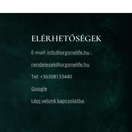
ELÉRHETŐSÉGEK
E-mail:
info@orgonelife.hu
;
rendelesek@orgonelife.hu
Tel: +36308133440
Google
Lépj velünk kapcsolatba