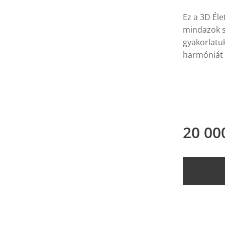
Ez a 3D Éle
mindazok sz
gyakorlatu
harmóniát 
20 00