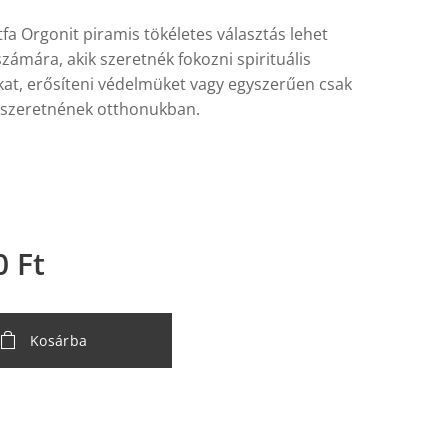
tfa Orgonit piramis tökéletes választás lehet
ámára, akik szeretnék fokozni spirituális
kat, erősíteni védelmüket vagy egyszerűen csak
szeretnének otthonukban.
0
Ft
Kosárba