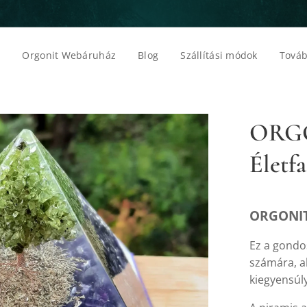
p
Orgonit Webáruház
Blog
Szállítási módok
Továb
ORGO
Életf
ORGONIT 
Ez a gondos
számára, a
kiegyensúl