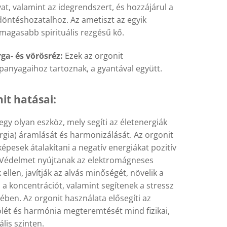
at, valamint az idegrendszert, és hozzájárul a
döntéshozatalhoz. Az ametiszt az egyik
magasabb spirituális rezgésű kő.
ga- és vörösréz:
Ezek az orgonit
panyagaihoz tartoznak, a gyantával együtt.
it hatásai:
egy olyan eszköz, mely segíti az életenergiák
rgia) áramlását és harmonizálását. Az orgonit
épesek átalakítani a negatív energiákat pozitív
 Védelmet nyújtanak az elektromágneses
ellen, javítják az alvás minőségét, növelik a
és a koncentrációt, valamint segítenek a stressz
ében. Az orgonit használata elősegíti az
ólét és harmónia megteremtését mind fizikai,
lis szinten.