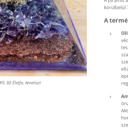
A piramis 
körülbelül 
A termé
Oli
véd
S 3D Életfa, Ametiszt
tes
sza
sze
elt
epé
S 3D Életfa, Ametiszt
reg
Am
S 3D Életfa, Ametiszt
önz
Akt
hor
sze