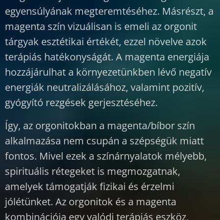
egyensúlyának megteremtéséhez. Másrészt, a
magenta szín vizuálisan is emeli az orgonit
tárgyak esztétikai értékét, ezzel növelve azok
terápiás hatékonyságát. A magenta energiája
hozzájárulhat a környezetünkben lévő negatív
energiák neutralizálásához, valamint pozitív,
gyógyító rezgések gerjesztéséhez.
Így, az orgonitokban a magenta/bíbor szín
alkalmazása nem csupán a szépségük miatt
fontos. Mivel ezek a színárnyalatok mélyebb,
spirituális rétegeket is megmozgatnak,
amelyek támogatják fizikai és érzelmi
jólétünket. Az orgonitok és a magenta
kombinációja egy valódi terápiás eszköz,