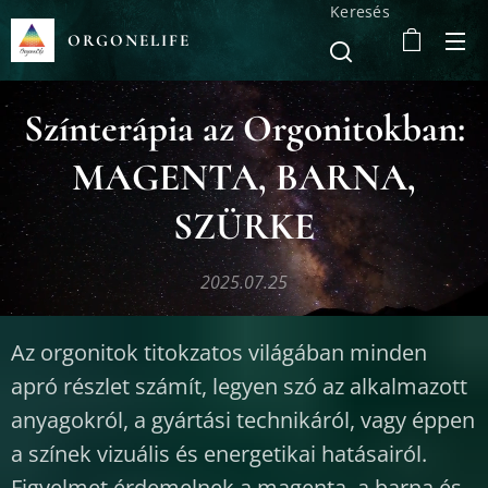
Keresés
ORGONELIFE
Színterápia az Orgonitokban:
MAGENTA, BARNA,
SZÜRKE
2025.07.25
Az orgonitok titokzatos világában minden
apró részlet számít, legyen szó az alkalmazott
anyagokról, a gyártási technikáról, vagy éppen
a színek vizuális és energetikai hatásairól.
Figyelmet érdemelnek a magenta, a barna és