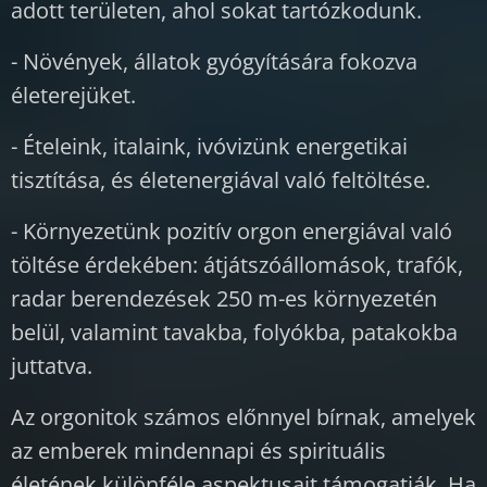
adott területen, ahol sokat tartózkodunk.
- Növények, állatok gyógyítására fokozva
életerejüket.
- Ételeink, italaink, ivóvizünk energetikai
tisztítása, és életenergiával való feltöltése.
- Környezetünk pozitív orgon energiával való
töltése érdekében: átjátszóállomások, trafók,
radar berendezések 250 m-es környezetén
belül, valamint tavakba, folyókba, patakokba
juttatva.
Az orgonitok számos előnnyel bírnak, amelyek
az emberek mindennapi és spirituális
életének különféle aspektusait támogatják. Ha