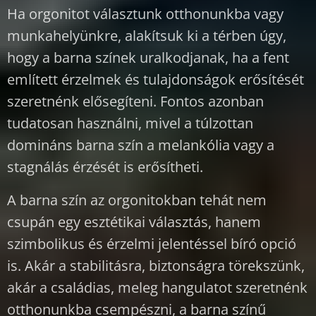
Ha orgonitot választunk otthonunkba vagy
munkahelyünkre, alakítsuk ki a térben úgy,
hogy a barna színek uralkodjanak, ha a fent
említett érzelmek és tulajdonságok erősítését
szeretnénk elősegíteni. Fontos azonban
tudatosan használni, mivel a túlzottan
domináns barna szín a melankólia vagy a
stagnálás érzését is erősítheti.
A barna szín az orgonitokban tehát nem
csupán egy esztétikai választás, hanem
szimbolikus és érzelmi jelentéssel bíró opció
is. Akár a stabilitásra, biztonságra törekszünk,
akár a családias, meleg hangulatot szeretnénk
otthonunkba csempészni, a barna színű