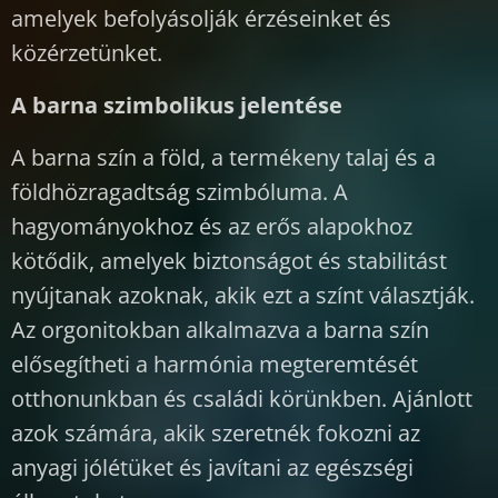
amelyek befolyásolják érzéseinket és
közérzetünket.
A barna szimbolikus jelentése
A barna szín a föld, a termékeny talaj és a
földhözragadtság szimbóluma. A
hagyományokhoz és az erős alapokhoz
kötődik, amelyek biztonságot és stabilitást
nyújtanak azoknak, akik ezt a színt választják.
Az orgonitokban alkalmazva a barna szín
elősegítheti a harmónia megteremtését
otthonunkban és családi körünkben. Ajánlott
azok számára, akik szeretnék fokozni az
anyagi jólétüket és javítani az egészségi