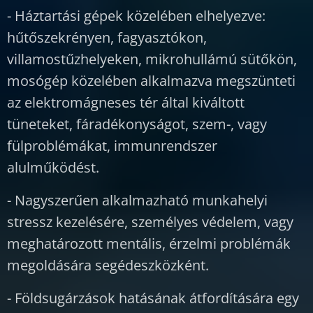
- Háztartási gépek közelében elhelyezve:
hűtőszekrényen, fagyasztókon,
villamostűzhelyeken, mikrohullámú sütőkön,
mosógép közelében alkalmazva megszünteti
az elektromágneses tér által kiváltott
tüneteket, fáradékonyságot, szem-, vagy
fülproblémákat, immunrendszer
alulműködést.
- Nagyszerűen alkalmazható munkahelyi
stressz kezelésére, személyes védelem, vagy
meghatározott mentális, érzelmi problémák
megoldására segédeszközként.
- Földsugárzások hatásának átfordítására egy