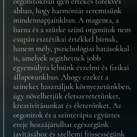
orgonitokban igen értékes törekvés
abban, hogy harmóniát teremtsünk
mindennapjainkban. A magenta, a
barna és a szürke színű orgonitok nem
csupán esztétikai értékkel bírnak,
hanem mély, pszichológiai hatásokkal
is, amelyek segíthetnek jobb
egyensúlyra lelnünk érzelmi és fizikai
állapotunkban. Ahogy ezeket a
színeket használjuk környezetünkben,
úgy növelhetjük életszeretetünket,
kreativitásunkat és életerőnket. Az
orgonitok és a színterápia együttes
ereje hozzájárulhat egészégünk
javításához és szellemi frissességünk