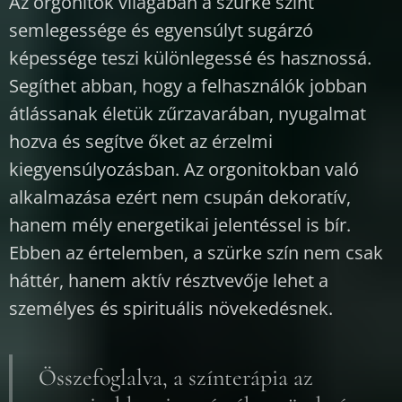
Az orgonitok világában a szürke színt
semlegessége és egyensúlyt sugárzó
képessége teszi különlegessé és hasznossá.
Segíthet abban, hogy a felhasználók jobban
átlássanak életük zűrzavarában, nyugalmat
hozva és segítve őket az érzelmi
kiegyensúlyozásban. Az orgonitokban való
alkalmazása ezért nem csupán dekoratív,
hanem mély energetikai jelentéssel is bír.
Ebben az értelemben, a szürke szín nem csak
háttér, hanem aktív résztvevője lehet a
személyes és spirituális növekedésnek.
Összefoglalva, a színterápia az