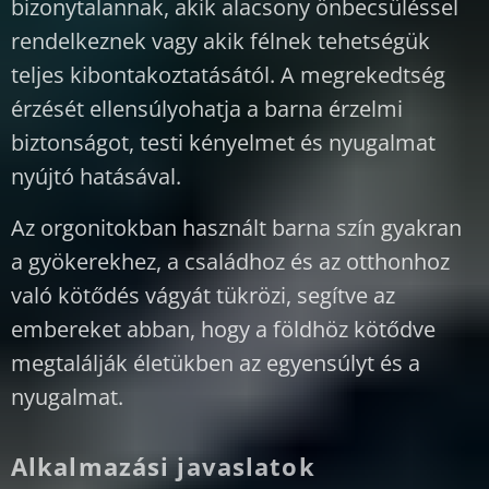
bizonytalannak, akik alacsony önbecsüléssel
rendelkeznek vagy akik félnek tehetségük
teljes kibontakoztatásától. A megrekedtség
érzését ellensúlyohatja a barna érzelmi
biztonságot, testi kényelmet és nyugalmat
nyújtó hatásával.
Az orgonitokban használt barna szín gyakran
a gyökerekhez, a családhoz és az otthonhoz
való kötődés vágyát tükrözi, segítve az
embereket abban, hogy a földhöz kötődve
megtalálják életükben az egyensúlyt és a
nyugalmat.
Alkalmazási javaslatok