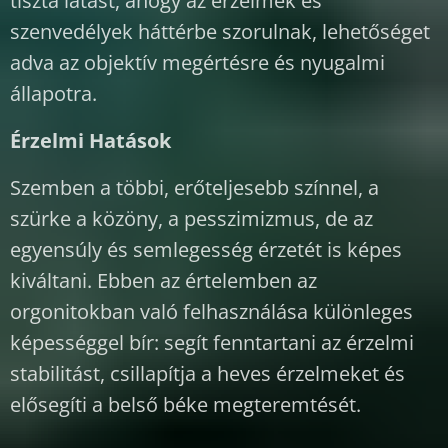
tiszta látást, ahogy az érzelmek és
szenvedélyek háttérbe szorulnak, lehetőséget
adva az objektív megértésre és nyugalmi
állapotra.
Érzelmi Hatások
Szemben a többi, erőteljesebb színnel, a
szürke a közöny, a pesszimizmus, de az
egyensúly és semlegesség érzetét is képes
kiváltani. Ebben az értelemben az
orgonitokban való felhasználása különleges
képességgel bír: segít fenntartani az érzelmi
stabilitást, csillapítja a heves érzelmeket és
elősegíti a belső béke megteremtését.