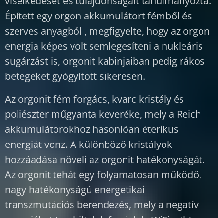
viselkedését és tulajdonságait tanulmányozta.
Épített egy orgon akkumulátort fémből és
szerves anyagból , megfigyelte, hogy az orgon
energia képes volt semlegesíteni a nukleáris
sugárzást is, orgonit kabinjaiban pedig rákos
betegeket gyógyított sikeresen.
Az orgonit fém forgács, kvarc kristály és
poliészter műgyanta keveréke, mely a Reich
akkumulátorokhoz hasonlóan éterikus
energiát vonz. A különböző kristályok
hozzáadása növeli az orgonit hatékonyságát.
Az orgonit tehát egy folyamatosan működő,
nagy hatékonyságú energetikai
transzmutációs berendezés, mely a negatív