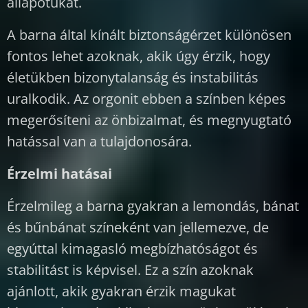
állapotukat.
A barna által kínált biztonságérzet különösen
fontos lehet azoknak, akik úgy érzik, hogy
életükben bizonytalanság és instabilitás
uralkodik. Az orgonit ebben a színben képes
megerősíteni az önbizalmat, és megnyugtató
hatással van a tulajdonosára.
Érzelmi hatásai
Érzelmileg a barna gyakran a lemondás, bánat
és bűnbánat színeként van jellemezve, de
egyúttal kimagasló megbízhatóságot és
stabilitást is képvisel. Ez a szín azoknak
ajánlott, akik gyakran érzik magukat