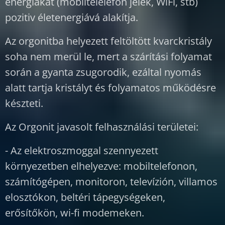
energiákat (mobiltelelefon jelek, WiFi, stb)
pozitiv életenergiává alakítja.
Az orgonitba helyezett feltöltött kvarckristály
soha nem merül le, mert a szárítási folyamat
során a gyanta zsugorodik, ezáltal nyomás
alatt tartja kristályt és folyamatos működésre
készteti.
Az Orgonit javasolt felhasználási területei:
- Az elektroszmoggal szennyezett
környezetben elhelyezve: mobiltelefonon,
számítógépen, monitoron, televízión, villamos
elosztókon, beltéri tápegységeken,
erősítőkön, wi-fi modemeken.