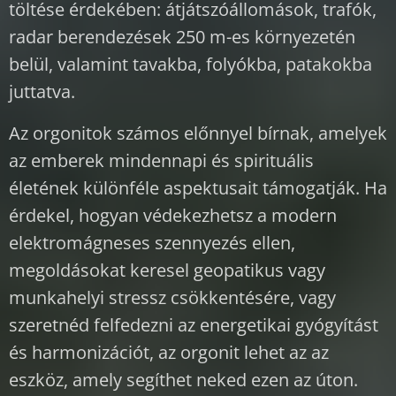
töltése érdekében: átjátszóállomások, trafók,
radar berendezések 250 m-es környezetén
belül, valamint tavakba, folyókba, patakokba
juttatva.
Az orgonitok számos előnnyel bírnak, amelyek
az emberek mindennapi és spirituális
életének különféle aspektusait támogatják. Ha
érdekel, hogyan védekezhetsz a modern
elektromágneses szennyezés ellen,
megoldásokat keresel geopatikus vagy
munkahelyi stressz csökkentésére, vagy
szeretnéd felfedezni az energetikai gyógyítást
és harmonizációt, az orgonit lehet az az
eszköz, amely segíthet neked ezen az úton.