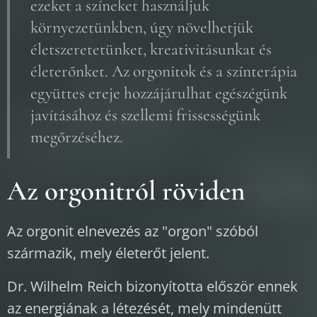
ezeket a színeket használjuk
környezetünkben, úgy növelhetjük
életszeretetünket, kreativitásunkat és
életerőnket. Az orgonitok és a színterápia
együttes ereje hozzájárulhat egészégünk
javításához és szellemi frissességünk
megőrzéséhez.
Az orgonitról röviden
Az orgonit elnevezés az "orgon" szóból
származik, mely életerőt jelent.
Dr. Wilhelm Reich bizonyította először ennek
az energiának a létezését, mely mindenütt