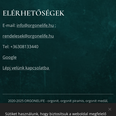
ELÉRHETŐSÉGEK
E-mail:
info@orgonelife.hu
;
rendelesek@orgonelife.hu
Tel: +36308133440
Google
Lépj velünk kapcsolatba
2020-2025 ORGONELIFE - orgonit, orgonit piramis, orgonit medál,
orgonit torony, orgonit tower buster, orgonit kristálytorony, orgonit
védelem mobiltelefonra és tabletre, orgonit rézláb piramis, orgonit
Sütiket használunk, hogy biztosítsuk a weboldal megfelelő