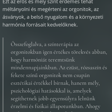
Ezt az erős és mély színt érdemes tehát
méltányolni és megérteni az orgonitok, az
ásványok, a belső nyugalom és a környezeti
harmónia forrásait kedvelőknek.
Összefoglalva, a színterápia az
orgonitokban igen értékes törekvés abban,
hogy harmóniát teremtsünk
mindennapjainkban. Az ezüst, rózsaszín és
fekete színű orgonitok nem csupán
esztétikai értékkel bírnak, hanem mély,
pszichológiai hatásokkal is, amelyek
segíthetnek jobb egyensúlyra lelnünk
érzelmi és fizikai állapotunkban. Ahogy