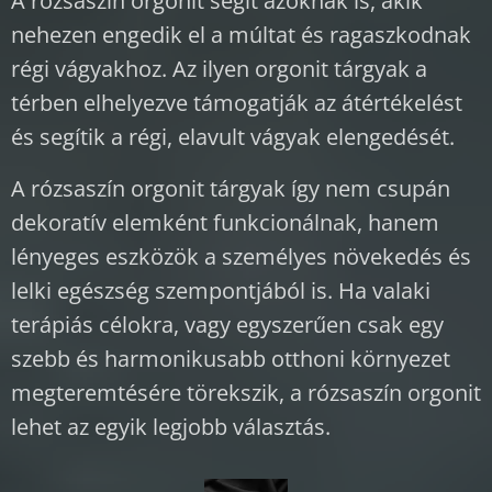
A rózsaszín orgonit segít azoknak is, akik
nehezen engedik el a múltat és ragaszkodnak
régi vágyakhoz. Az ilyen orgonit tárgyak a
térben elhelyezve támogatják az átértékelést
és segítik a régi, elavult vágyak elengedését.
A rózsaszín orgonit tárgyak így nem csupán
dekoratív elemként funkcionálnak, hanem
lényeges eszközök a személyes növekedés és
lelki egészség szempontjából is. Ha valaki
terápiás célokra, vagy egyszerűen csak egy
szebb és harmonikusabb otthoni környezet
megteremtésére törekszik, a rózsaszín orgonit
lehet az egyik legjobb választás.