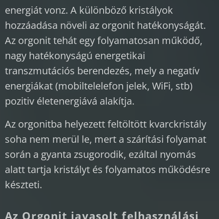
energiát vonz. A különböző kristályok
hozzáadása növeli az orgonit hatékonyságát.
Az orgonit tehát egy folyamatosan működő,
nagy hatékonyságú energetikai
transzmutációs berendezés, mely a negatív
energiákat (mobiltelelefon jelek, WiFi, stb)
pozitiv életenergiává alakítja.
Az orgonitba helyezett feltöltött kvarckristály
soha nem merül le, mert a szárítási folyamat
során a gyanta zsugorodik, ezáltal nyomás
alatt tartja kristályt és folyamatos működésre
készteti.
Az Orgonit javasolt felhasználási