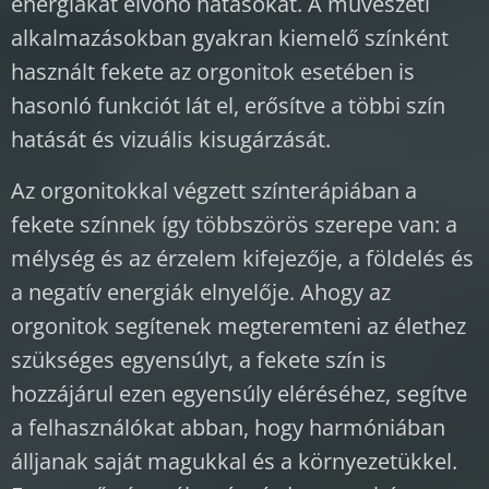
energiákat elvonó hatásokat. A művészeti
alkalmazásokban gyakran kiemelő színként
használt fekete az orgonitok esetében is
hasonló funkciót lát el, erősítve a többi szín
hatását és vizuális kisugárzását.
Az orgonitokkal végzett színterápiában a
fekete színnek így többszörös szerepe van: a
mélység és az érzelem kifejezője, a földelés és
a negatív energiák elnyelője. Ahogy az
orgonitok segítenek megteremteni az élethez
szükséges egyensúlyt, a fekete szín is
hozzájárul ezen egyensúly eléréséhez, segítve
a felhasználókat abban, hogy harmóniában
álljanak saját magukkal és a környezetükkel.