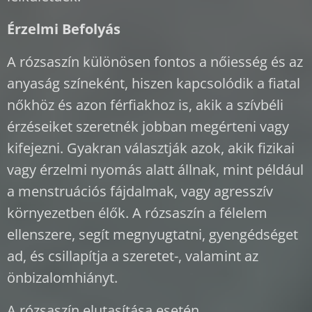
Érzelmi Befolyás
A rózsaszín különösen fontos a nőiesség és az
anyaság színeként, hiszen kapcsolódik a fiatal
nőkhöz és azon férfiakhoz is, akik a szívbéli
érzéseiket szeretnék jobban megérteni vagy
kifejezni. Gyakran választják azok, akik fizikai
vagy érzelmi nyomás alatt állnak, mint például
a menstruációs fájdalmak, vagy agresszív
környezetben élők. A rózsaszín a félelem
ellenszere, segít megnyugtatni, gyengédséget
ad, és csillapítja a szeretet-, valamint az
önbizalomhiányt.
A rózsaszín elutasítása esetén