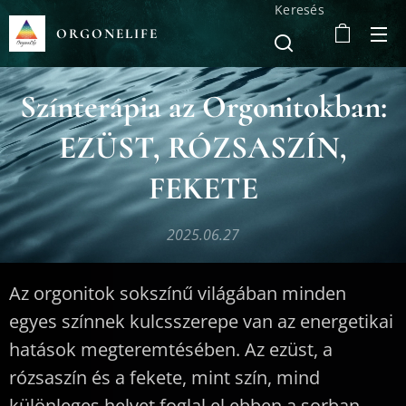
Keresés
ORGONELIFE
Színterápia az Orgonitokban:
EZÜST, RÓZSASZÍN,
FEKETE
2025.06.27
Az orgonitok sokszínű világában minden
egyes színnek kulcsszerepe van az energetikai
hatások megteremtésében. Az ezüst, a
rózsaszín és a fekete, mint szín, mind
különleges helyet foglal el ebben a sorban,