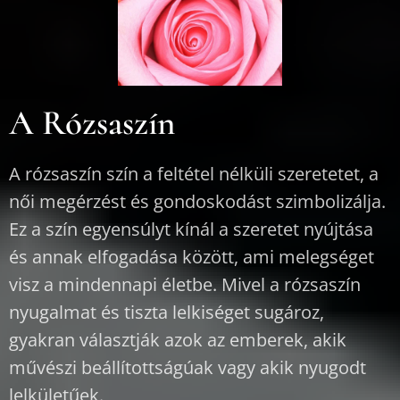
A Rózsaszín
A rózsaszín szín a feltétel nélküli szeretetet, a
női megérzést és gondoskodást szimbolizálja.
Ez a szín egyensúlyt kínál a szeretet nyújtása
és annak elfogadása között, ami melegséget
visz a mindennapi életbe. Mivel a rózsaszín
nyugalmat és tiszta lelkiséget sugároz,
gyakran választják azok az emberek, akik
művészi beállítottságúak vagy akik nyugodt
lelkületűek.