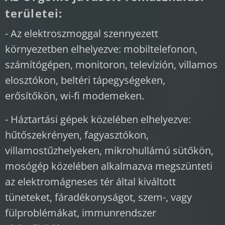
területei:
- Az elektroszmoggal szennyezett
környezetben elhelyezve: mobiltelefonon,
számítógépen, monitoron, televízión, villamos
elosztókon, beltéri tápegységeken,
erősítőkön, wi-fi modemeken.
- Háztartási gépek közelében elhelyezve:
hűtőszekrényen, fagyasztókon,
villamostűzhelyeken, mikrohullámú sütőkön,
mosógép közelében alkalmazva megszünteti
az elektromágneses tér által kiváltott
tüneteket, fáradékonyságot, szem-, vagy
fülproblémákat, immunrendszer