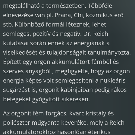
megtalálható a természetben. Többféle
elnevezése van pl. Prana, Chi, kozmikus erő
stb. Különböző formái léteznek, lehet
semleges, pozitív és negatív. Dr. Reich
kutatásai során ennek az energiának a
viselkedését és tulajdonságait tanulmányozta.
Épített egy orgon akkumulátort fémből és
szerves anyagból , megfigyelte, hogy az orgon
energia képes volt semlegesíteni a nukleáris
sugárzást is, orgonit kabinjaiban pedig rákos
betegeket gyógyított sikeresen.
Az orgonit fém forgács, kvarc kristály és
poliészter műgyanta keveréke, mely a Reich
akkumulátorokhoz hasonlóan éterikus