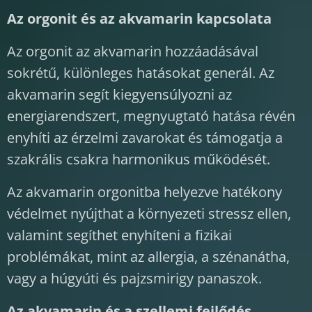
Az orgonit és az akvamarin kapcsolata
Az orgonit az akvamarin hozzáadásával
sokrétű, különleges hatásokat generál. Az
akvamarin segít kiegyensúlyozni az
energiarendszert, megnyugtató hatása révén
enyhíti az érzelmi zavarokat és támogatja a
szakrális csakra harmonikus működését.
Az akvamarin orgonitba helyezve hatékony
védelmet nyújthat a környezeti stressz ellen,
valamint segíthet enyhíteni a fizikai
problémákat, mint az allergia, a szénanátha,
vagy a húgyúti és pajzsmirigy panaszok.
Az akvamarin és a szellemi fejlődés