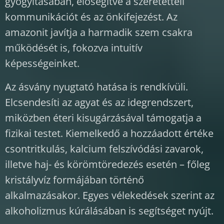
gyógyításában, elősegítve a szeretetteli
kommunikációt és az önkifejezést. Az
amazonit javítja a harmadik szem csakra
működését is, fokozva intuitív
képességeinket.
Az ásvány nyugtató hatása is rendkívüli.
Elcsendesíti az agyat és az idegrendszert,
miközben éteri kisugárzásával támogatja a
fizikai testet. Kiemelkedő a hozzáadott értéke
csontritkulás, kalcium felszívódási zavarok,
illetve haj- és körömtöredezés esetén – főleg
kristályvíz formájában történő
alkalmazásakor. Egyes vélekedések szerint az
alkoholizmus kúrálásában is segítséget nyújt.