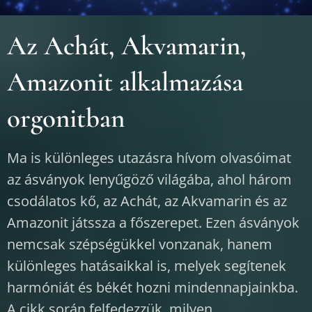
Az Achát, Akvamarin,
Amazonit alkalmazása
orgonitban
Ma is különleges utazásra hívom olvasóimat
az ásványok lenyűgöző világába, ahol három
csodálatos kő, az Achát, az Akvamarin és az
Amazonit játssza a főszerepet. Ezen ásványok
nemcsak szépségükkel vonzanak, hanem
különleges hatásaikkal is, melyek segítenek
harmóniát és békét hozni mindennapjainkba.
A cikk során felfedezzük, milyen