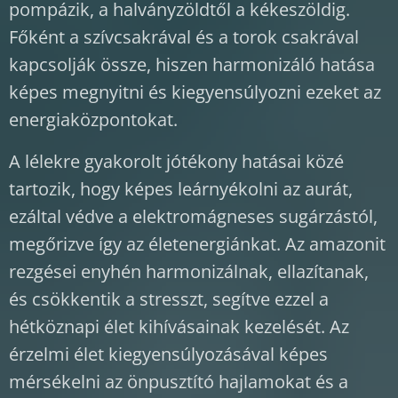
pompázik, a halványzöldtől a kékeszöldig.
Főként a szívcsakrával és a torok csakrával
kapcsolják össze, hiszen harmonizáló hatása
képes megnyitni és kiegyensúlyozni ezeket az
energiaközpontokat.
A lélekre gyakorolt jótékony hatásai közé
tartozik, hogy képes leárnyékolni az aurát,
ezáltal védve a elektromágneses sugárzástól,
megőrizve így az életenergiánkat. Az amazonit
rezgései enyhén harmonizálnak, ellazítanak,
és csökkentik a stresszt, segítve ezzel a
hétköznapi élet kihívásainak kezelését. Az
érzelmi élet kiegyensúlyozásával képes
mérsékelni az önpusztító hajlamokat és a