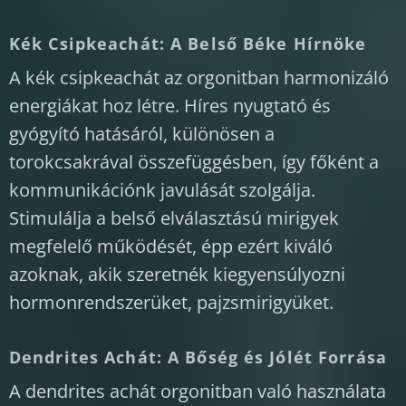
Kék Csipkeachát: A Belső Béke Hírnöke
A kék csipkeachát az orgonitban harmonizáló
energiákat hoz létre. Híres nyugtató és
gyógyító hatásáról, különösen a
torokcsakrával összefüggésben, így főként a
kommunikációnk javulását szolgálja.
Stimulálja a belső elválasztású mirigyek
megfelelő működését, épp ezért kiváló
azoknak, akik szeretnék kiegyensúlyozni
hormonrendszerüket, pajzsmirigyüket.
Dendrites Achát: A Bőség és Jólét Forrása
A dendrites achát orgonitban való használata