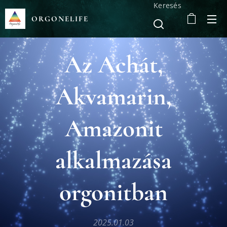
Keresés
ORGONELIFE
Az Achát,
Akvamarin,
Amazonit
alkalmazása
orgonitban
2025.01.03