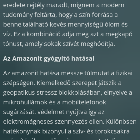
eredete rejtély maradt, mígnem a modern
tudomány feltárta, hogy a szín forrása a
benne található kevés mennyiségű ólom és
víz. Ez a kombináció adja meg azt a megkapó
tónust, amely sokak szívét meghódítja.
Az Amazonit gyógyító hatásai
Az amazonit hatása messze túlmutat a fizikai
szépségen. Kiemelkedő szerepet játszik a
geopatikus stressz blokkolásában, elnyelve a
mikrohullámok és a mobiltelefonok
sugárzását, védelmet nyújtva így az
elektromágneses szennyezés ellen. Különösen
hatékonynak bizonyul a szív- és torokcsakra