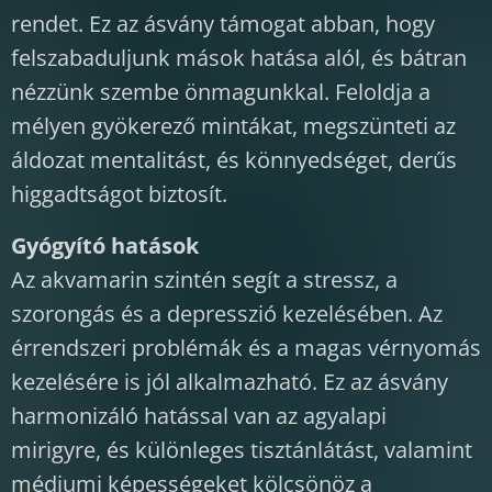
rendet. Ez az ásvány támogat abban, hogy
felszabaduljunk mások hatása alól, és bátran
nézzünk szembe önmagunkkal. Feloldja a
mélyen gyökerező mintákat, megszünteti az
áldozat mentalitást, és könnyedséget, derűs
higgadtságot biztosít.
Gyógyító hatások
Az akvamarin szintén segít a stressz, a
szorongás és a depresszió kezelésében. Az
érrendszeri problémák és a magas vérnyomás
kezelésére is jól alkalmazható. Ez az ásvány
harmonizáló hatással van az agyalapi
mirigyre, és különleges tisztánlátást, valamint
médiumi képességeket kölcsönöz a