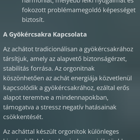
harmóniát, mélyebb lelki nyugalmat és
fokozott problémamegoldó képességet
biztosít.
A Gyökércsakra Kapcsolata
Az achátot tradicionálisan a gyökércsakrához
társítjuk, amely az alapvető biztonságérzet,
stabilitás forrása. Az orgonitnak
köszönhetően az achát energiája közvetlenül
kapcsolódik a gyökércsakrához, ezáltal erős
alapot teremtve a mindennapokban,
támogatva a stressz negatív hatásainak
csökkentését.
Az acháttal készült orgonitok különleges