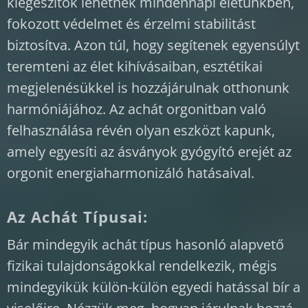
kiegészítők lehetnek mindennapi életünkben,
fokozott védelmet és érzelmi stabilitást
biztosítva. Azon túl, hogy segítenek egyensúlyt
teremteni az élet kihívásaiban, esztétikai
megjelenésükkel is hozzájárulnak otthonunk
harmóniájához. Az achát orgonitban való
felhasználása révén olyan eszközt kapunk,
amely egyesíti az ásványok gyógyító erejét az
orgonit energiaharmonizáló hatásaival.
Az Achát Típusai:
Bár mindegyik achát típus hasonló alapvető
fizikai tulajdonságokkal rendelkezik, mégis
mindegyikük külön-külön egyedi hatással bír a