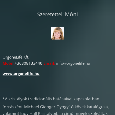
Móni
Szeretettel:
OrgoneLife Kft.
Mobil:
+36308133440
Email:
info@orgonelife.hu
www.orgonelife.hu
*A kristályok tradicionális hatásaival kapcsolatban
forrásként
Michael Gienger Gyógyító kövek katalógusa,
valamint Judy Hall Kristálybiblia című művek szolgáltak.