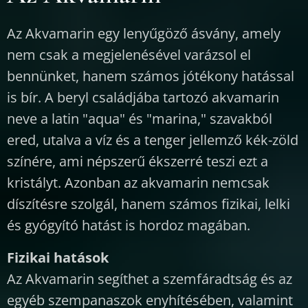
Az Akvamarin egy lenyűgöző ásvány, amely
nem csak a megjelenésével varázsol el
bennünket, hanem számos jótékony hatással
is bír. A beryl családjába tartozó akvamarin
neve a latin "aqua" és "marina," szavakból
ered, utalva a víz és a tenger jellemző kék-zöld
színére, ami népszerű ékszerré teszi ezt a
kristályt. Azonban az akvamarin nemcsak
díszítésre szolgál, hanem számos fizikai, lelki
és gyógyító hatást is hordoz magában.
Fizikai hatások
Az Akvamarin segíthet a szemfáradtság és az
egyéb szempanaszok enyhítésében, valamint