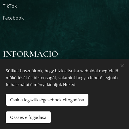
TikTok
Facebook
INFORMÁCIÓ
Adatvédelmi Szabályzat
Sütiket használunk, hogy biztosítsuk a weboldal megfelelő
működését és biztonságát, valamint hogy a lehető legjobb
Felhasználási feltételek
felhasználói élményt kínáljuk Neked.
ÁSZF
Csak a legszükségesebbek elfogadása
Impresszum
Összes elfogadása
BOLT