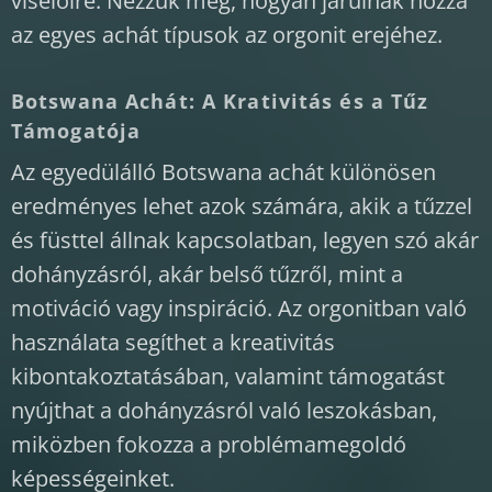
viselőire. Nézzük meg, hogyan járulnak hozzá
az egyes achát típusok az orgonit erejéhez.
Botswana Achát: A Krativitás és a Tűz
Támogatója
Az egyedülálló Botswana achát különösen
eredményes lehet azok számára, akik a tűzzel
és füsttel állnak kapcsolatban, legyen szó akár
dohányzásról, akár belső tűzről, mint a
motiváció vagy inspiráció. Az orgonitban való
használata segíthet a kreativitás
kibontakoztatásában, valamint támogatást
nyújthat a dohányzásról való leszokásban,
miközben fokozza a problémamegoldó
képességeinket.