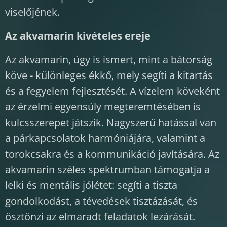
viselőjének.
Az akvamarin kivételes ereje
Az akvamarin, úgy is ismert, mint a bátorság
köve - különleges ékkő, mely segíti a kitartás
és a fegyelem fejlesztését. A vízelem köveként
az érzelmi egyensúly megteremtésében is
kulcsszerepet játszik. Nagyszerű hatással van
a párkapcsolatok harmóniájára, valamint a
torokcsakra és a kommunikáció javítására. Az
akvamarin széles spektrumban támogatja a
lelki és mentális jólétet: segíti a tiszta
gondolkodást, a tévedések tisztázását, és
ösztönzi az elmaradt feladatok lezárását.