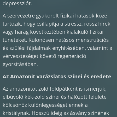
depressziót.
A szervezetre gyakorolt fizikai hatások közé
tartozik, hogy csillapítja a stressz, rossz hírek
vagy harag következtében kialakuló fizikai
tüneteket. Különösen hatásos menstruációs
és szülési fájdalmak enyhítésében, valamint a
vérveszteséget követő regeneráció
gyorsításában.
Az Amazonit varázslatos színei és eredete
Az amazonitot zöld földpátként is ismerjük,
elbűvölő kék-zöld színei és hálózott felülete
kölcsönöz különlegességet ennek a
kristálynak. Hosszú ideig az ásvány színének