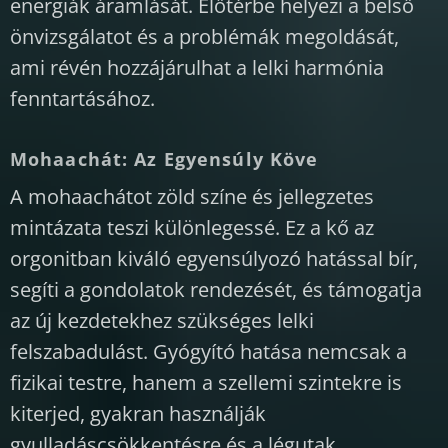
energiák áramlását. Előtérbe helyezi a belső
önvizsgálatot és a problémák megoldását,
ami révén hozzájárulhat a lelki harmónia
fenntartásához.
Mohaachát: Az Egyensúly Köve
A mohaachátot zöld színe és jellegzetes
mintázata teszi különlegessé. Ez a kő az
orgonitban kiváló egyensúlyozó hatással bír,
segíti a gondolatok rendezését, és támogatja
az új kezdetekhez szükséges lelki
felszabadulást. Gyógyító hatása nemcsak a
fizikai testre, hanem a szellemi szintekre is
kiterjed, gyakran használják
gyulladáscsökkentésre és a légutak