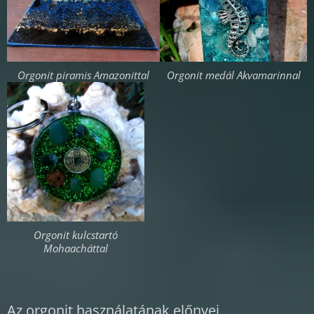
Orgonit piramis Amazonittal
Orgonit medál Akvamarinnal
Orgonit kulcstartó
Mohaacháttal
Az orgonit használatának előnyei