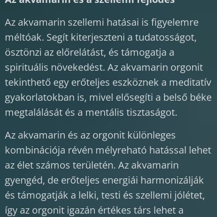
Az akvamarin szellemi hatásai is figyelemre
méltóak. Segít kiterjeszteni a tudatosságot,
ösztönzi az előrelátást, és támogatja a
spirituális növekedést. Az akvamarin orgonit
tekinthető egy erőteljes eszköznek a meditatív
gyakorlatokban is, mivel elősegíti a belső béke
megtalálását és a mentális tisztaságot.
Az akvamarin és az orgonit különleges
kombinációja révén mélyreható hatással lehet
az élet számos területén. Az akvamarin
gyengéd, de erőteljes energiái harmonizálják
és támogatják a lelki, testi és szellemi jólétet,
így az orgonit igazán értékes társ lehet a