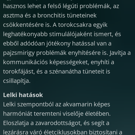
hasznos lehet a felső légúti problémák, az
asztma és a bronchitis tüneteinek
csökkentésére is. A torokcsakra egyik
leghatékonyabb stimulálójaként ismert, és
ebből adódóan jótékony hatással van a
pajzsmirigy problémák enyhítésére is. Javítja a
kommunikációs képességeket, enyhíti a
torokfájást, és a szénanátha tüneteit is
csillapítja.
Lelki hatások
Lelki szempontból az akvamarin képes
harmóniát teremteni viselője életében.
Eloszlatja a zavarodottságot, és segít a
lezárásra váró életciklusokban biztosítani a