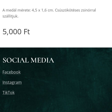
A medál mérete: 4,5 x 1,6 cm. Csúszókötéses zsinórral
szállítjuk.
5,000
Ft
SOCIAL MEDIA
Facebook
Instagram
TikTok