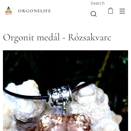
Search
ORGONELIFE
Orgonit medál - Rózsakvarc