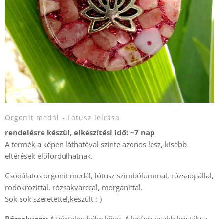
Orgonit medál - Lótusz leírása
rendelésre készül, elkészítési idő: ~7 nap
A termék a képen láthatóval szinte azonos lesz, kisebb
eltérések előfordulhatnak.
Csodálatos orgonit medál, lótusz szimbólummal, rózsaopállal,
rodokrozittal, rózsakvarccal, morganittal.
Sok-sok szeretettel,készült :-)
Rózsakvarc:
A végtelen béke köve. A legfontosabb kristály a