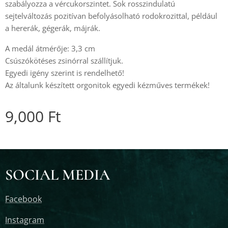
szabályozza a vércukorszintet. Sok rosszindulatú
sejtelváltozás pozitívan befolyásolható rodokrozittal, például
a hererák, gégerák, májrák.
A medál átmérője: 3,3 cm
Csúszókötéses zsinórral szállítjuk.
Egyedi igény szerint is rendelhető!
Az általunk készített orgonitok egyedi kézműves termékek!
9,000
Ft
SOCIAL MEDIA
Facebook
Instagram