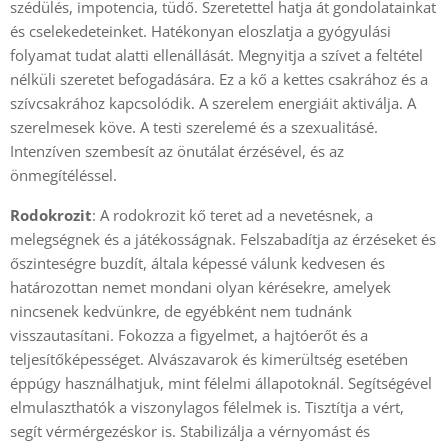
szédülés, impotencia, tüdő. Szeretettel hatja át gondolatainkat
és cselekedeteinket. Hatékonyan eloszlatja a gyógyulási
folyamat tudat alatti ellenállását. Megnyitja a szívet a feltétel
nélküli szeretet befogadására. Ez a kő a kettes csakrához és a
szívcsakrához kapcsolódik. A szerelem energiáit aktiválja. A
szerelmesek köve. A testi szerelemé és a szexualitásé.
Intenzíven szembesít az önutálat érzésével, és az
önmegítéléssel.
Rodokrozit
: A rodokrozit kő teret ad a nevetésnek, a
melegségnek és a játékosságnak. Felszabadítja az érzéseket és
őszinteségre buzdít, általa képessé válunk kedvesen és
határozottan nemet mondani olyan kérésekre, amelyek
nincsenek kedvünkre, de egyébként nem tudnánk
visszautasítani. Fokozza a figyelmet, a hajtóerőt és a
teljesítőképességet. Alvászavarok és kimerültség esetében
éppúgy használhatjuk, mint félelmi állapotoknál. Segítségével
elmulaszthatók a viszonylagos félelmek is. Tisztítja a vért,
segít vérmérgezéskor is. Stabilizálja a vérnyomást és