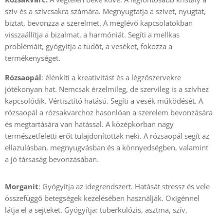
szív és a szívcsakra számára. Megnyugtatja a szívet, nyugtat,
biztat, bevonzza a szerelmet. A meglévő kapcsolatokban
visszaállítja a bizalmat, a harmóniát. Segíti a mellkas
problémáit, gyógyítja a tüdőt, a veséket, fokozza a
termékenységet.
Rózsaopál
: élénkíti a kreativitást és a légzőszervekre
jótékonyan hat. Nemcsak érzelmileg, de szervileg is a szívhez
kapcsolódik. Vértisztító hatású. Segíti a vesék működését. A
rózsaopál a rózsakvarchoz hasonlóan a szerelem bevonzására
és megtartására van hatással. A középkorban nagy
természetfeletti erőt tulajdonítottak neki. A rózsaopál segít az
ellazulásban, megnyugvásban és a könnyedségben, valamint
a jó társaság bevonzásában.
Morganit
: Gyógyítja az idegrendszert. Hatását stressz és vele
összefüggő betegségek kezelésében használják. Oxigénnel
látja el a sejteket. Gyógyítja: tuberkulózis, asztma, szív,