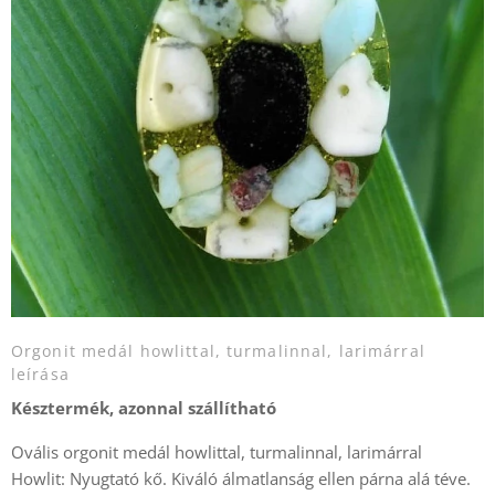
Orgonit medál howlittal, turmalinnal, larimárral
leírása
Késztermék, azonnal szállítható
Ovális orgonit medál howlittal, turmalinnal, larimárral
Howlit: Nyugtató kő. Kiváló álmatlanság ellen párna alá téve.