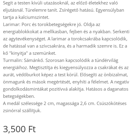
Segít a testen kívüli utazásoknál, az előző életekhez való
eljutásnál. Türelemre tanít. Zsírégető hatású. Egyensúlyban
tartja a kalciumszintet.
Larimar: Porc és torokbetegségekre jó. Oldja az
energiablokkokat a mellkasban, fejben és a nyakban. Serkenti
az agytevékenységet. A larimar a torokcsakrába kapcsolódik,
de hatással van a szívcsakrára, és a harmadik szemre is. Ez a
kő "kinyitja" a szemünket.
Turmalin: Sámánkő. Szorosan kapcsolódik a tündérvilág
energiáihoz. Megtisztítja és kiegyensúlyozza a csakrákat és az
aurát, védőburkot képez a test körül. Elősegíti az önbizalmat,
önmagunk és mások megértését, enyhíti a félelmet. A negatív
gondolkodásmintákat pozitívvá alakítja. Hatásos a daganatos
betegségekben.
A medál szélessége 2 cm, magassága 2,6 cm. Csúszókötéses
zsinórral szállítjuk.
3,500
Ft