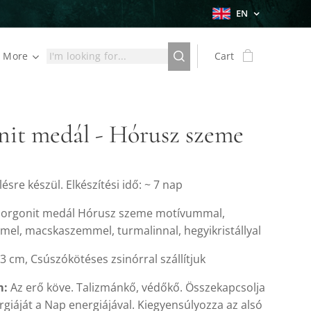
EN
More
Cart
it medál - Hórusz szeme
sre készül. Elkészítési idő: ~ 7 nap
orgonit medál Hórusz szeme motívummal,
mel, macskaszemmel, turmalinnal, hegyikristállyal
3 cm, Csúszókötéses zsinórral szállítjuk
m
:
Az erő köve. Talizmánkő, védőkő. Összekapcsolja
rgiáját a Nap energiájával. Kiegyensúlyozza az alsó