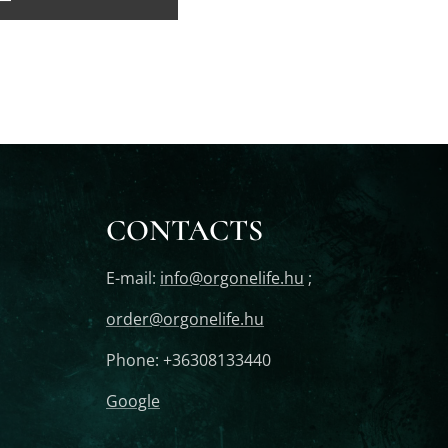
CONTACTS
E-mail:
info@orgonelife.hu
;
order@orgonelife.hu
Phone: +36308133440
Google