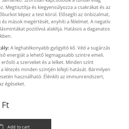
:
Sámánkő. Szorosan kapcsolódik a tündérvilág
z. Megtisztítja és kiegyensúlyozza a csakrákat és az
őburkot képez a test körül. Elősegíti az önbizalmat,
és mások megértését, enyhíti a félelmet. A negatív
ásmintákat pozitívvá alakítja. Hatásos a daganatos
kben.
tály:
A leghatékonyabb gyógyító kő. Véd a sugárzás
első energiát a lehető legmagasabb szintre emeli.
s erősíti a szerveket és a lelket. Minden színt
 a létezés minden szintjén kifejti hatását. Bármilyen
esetén használható. Élénkíti az immunrendszert,
 az égéseket.
Ft
Add to cart