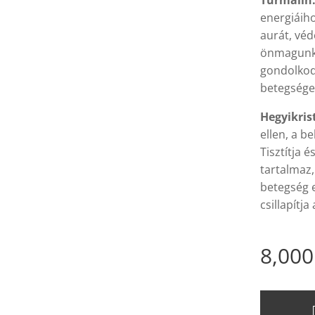
Turmalin
energiáiho
aurát, véd
önmagunk 
gondolkod
betegsége
Hegyikris
ellen, a b
Tisztítja é
tartalmaz,
betegség 
csillapítja
8,000