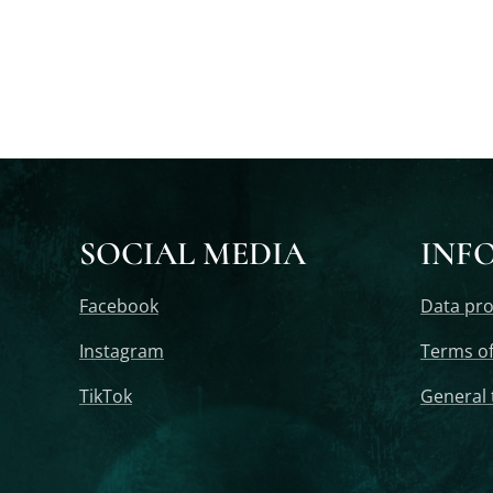
SOCIAL MEDIA
INF
Facebook
Data pro
Instagram
Terms of
TikTok
General 