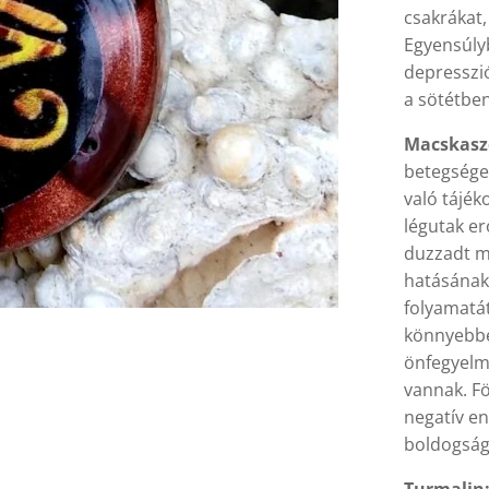
csakrákat,
Egyensúlyb
depresszió
a sötétben
Macskas
betegsége
való tájék
légutak er
duzzadt mi
hatásának
folyamatát
könnyebben
önfegyelm
vannak. Föl
negatív en
boldogságo