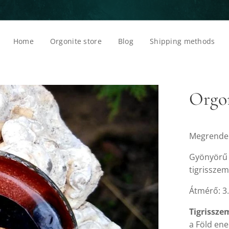
Home
Orgonite store
Blog
Shipping methods
Orgon
Megrendelé
Gyönyörű 
tigrisszem
Átmérő: 3.
Tigrissze
a Föld ene