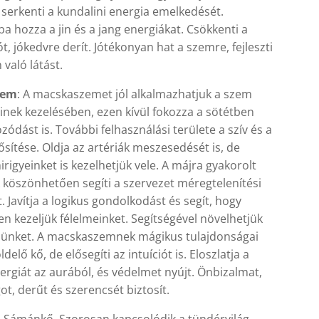
 serkenti a kundalini energia emelkedését.
a hozza a jin és a jang energiákat. Csökkenti a
t, jókedvre derít. Jótékonyan hat a szemre, fejleszti
 való látást.
zem
: A macskaszemet jól alkalmazhatjuk a szem
inek kezelésében, ezen kívül fokozza a sötétben
ozódást is. További felhasználási területe a szív és a
ősítése. Oldja az artériák meszesedését is, de
rigyeinket is kezelhetjük vele. A májra gyakorolt
 köszönhetően segíti a szervezet méregtelenítési
. Javítja a logikus gondolkodást és segít, hogy
 kezeljük félelmeinket. Segítségével növelhetjük
ünket. A macskaszemnek mágikus tulajdonságai
delő kő, de elősegíti az intuíciót is. Eloszlatja a
ergiát az aurából, és védelmet nyújt. Önbizalmat,
t, derűt és szerencsét biztosít.