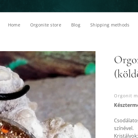
Home
Orgonite store
Blog
Shipping methods
Orgon
(köld
Orgonit me
Késztermé
Csodálato
színével.
Kristályok: