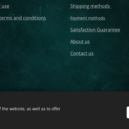
 use
Shipping methods
terms and conditions
Payment methods
Satisfaction Guarantee
About us
Contact us
Pendant, Orgonite Tower, Orgonite Tower Buster, Orgonite Crystal Tower, 
the website, as well as to offer
nite Bracelet, Orgonite Coaster, Orgonite Keychain, Orgonite Jewelry, Or
rved