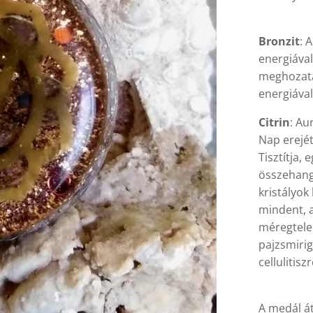
Bronzit
: 
energiával
meghozata
energiával
Citrin
: Au
Nap erejét
Tisztítja,
összehango
kristályok
mindent, a
méregtelen
pajzsmirig
cellulitiszr
A medál át