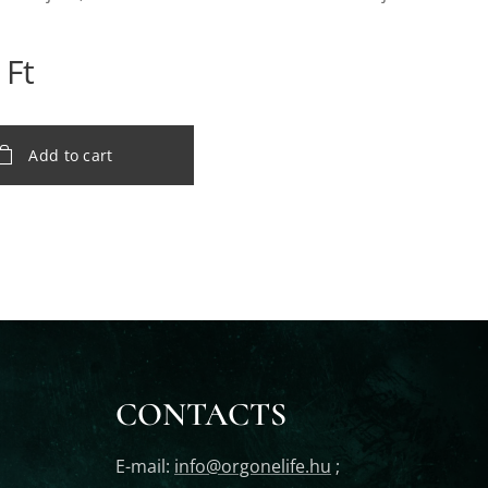
Ft
Add to cart
CONTACTS
E-mail:
info@orgonelife.hu
;