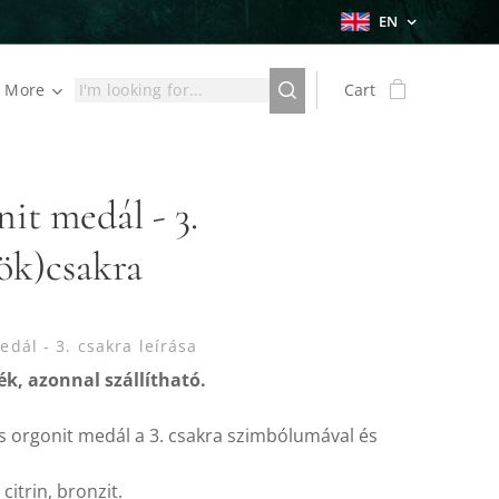
EN
More
Cart
it medál - 3.
ök)csakra
dál - 3. csakra leírása
k, azonnal szállítható.
s orgonit medál a 3. csakra szimbólumával és
 citrin, bronzit.