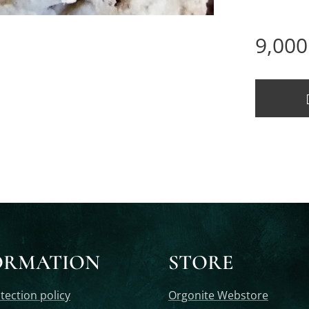
9,000
ORMATION
STORE
tection policy
Orgonite Webstore