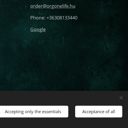
order@orgonelife.hu
Phone: +36308133440
Google
Orgonite Protection For
Languages
Magyar
English
gonite Cannon, Orgone
Accepting only the essentials
Acceptance of all