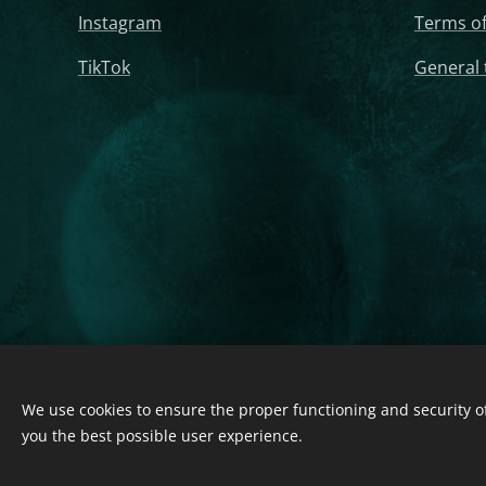
Instagram
Terms of
TikTok
General 
2020-2025 ORGONELIFE - Orgonite, Orgonite Pyramid, Orgonite 
We use cookies to ensure the proper functioning and security of 
Mobile Phones and Tablets, Orgonite Copper Foot Pyramid, Orgo
you the best possible user experience.
Energy, Orgone Generator, Orgonite Webstore - All Rights Rese
Cookies