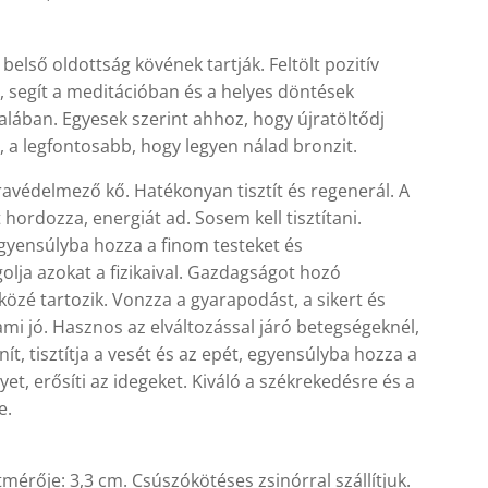
A belső oldottság kövének tartják. Feltölt pozitív
, segít a meditációban és a helyes döntések
lában. Egyesek szerint ahhoz, hogy újratöltődj
, a legfontosabb, hogy legyen nálad bronzit.
ravédelmező kő. Hatékonyan tisztít és regenerál. A
 hordozza, energiát ad. Sosem kell tisztítani.
 egyensúlyba hozza a finom testeket és
lja azokat a fizikaival. Gazdagságot hozó
 közé tartozik. Vonzza a gyarapodást, a sikert és
mi jó. Hasznos az elváltozással járó betegségeknél,
ít, tisztítja a vesét és az epét, egyensúlyba hozza a
yet, erősíti az idegeket. Kiváló a székrekedésre és a
e.
mérője: 3,3 cm. Csúszókötéses zsinórral szállítjuk.