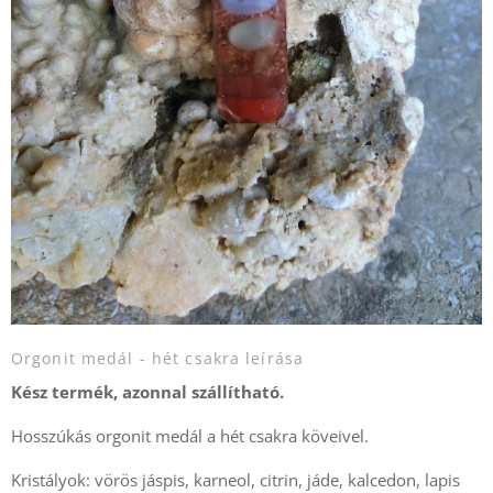
Orgonit medál - hét csakra leírása
Kész termék, azonnal szállítható.
Hosszúkás orgonit medál a hét csakra köveivel.
Kristályok: vörös jáspis, karneol, citrin, jáde, kalcedon, lapis